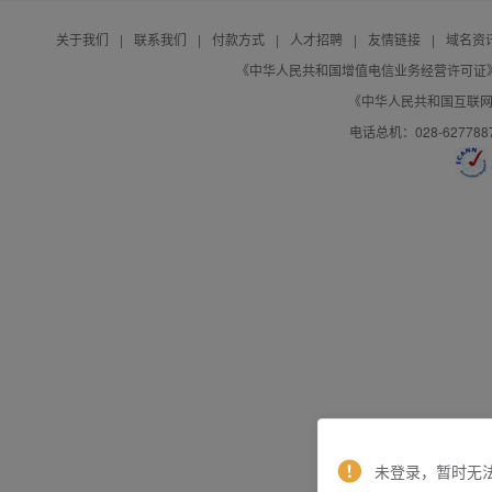
关于我们
|
联系我们
|
付款方式
|
人才招聘
|
友情链接
|
域名资
《中华人民共和国增值电信业务经营许可证》编号：B
《中华人民共和国互联网域
电话总机：028-627788
未登录，暂时无