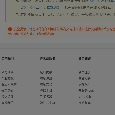
为避免不必要的纠纷，出价前建议仔细阅读
《西数预释放域
议》
《一口价交易规则》
，若有疑问可联系在线客服确认；
若您不同意以上事项，请勿进行购买，一经购买则默认表示
安全提示：请勿相信任何利用本站域名交易规则漏洞进行交易赚取差价的
单、兼职或返利等，谨防网络诈骗！
关于我们
产品与服务
常见问题
公司介绍
域名优惠
会员注册
企业文化
域名注册
域名相关
资质和荣誉
域名交易
建站入门
最新动态
虚拟主机
云服务/Vps
媒体关注
云服务器
支付/发票
联系我们
海外云主机
网站备案