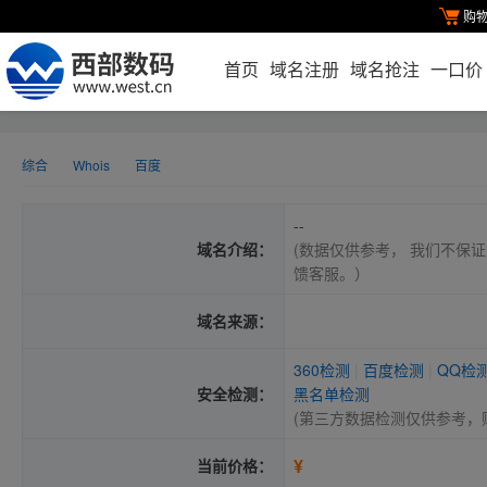
购
首页
域名注册
域名抢注
一口价
综合
Whois
百度
--
域名介绍：
(数据仅供参考， 我们不保证
馈客服。）
域名来源：
360检测
|
百度检测
|
QQ检
安全检测：
黑名单检测
(第三方数据检测仅供参考，
¥
当前价格：