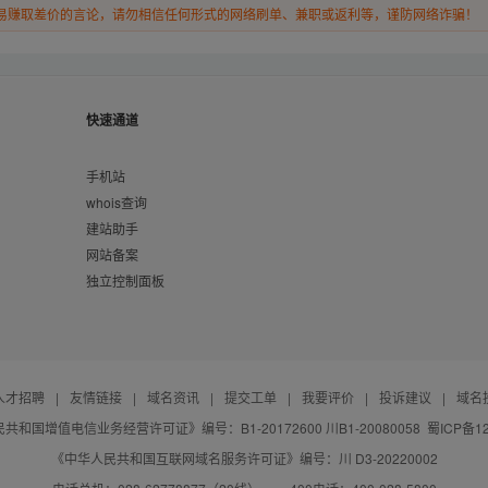
易赚取差价的言论，请勿相信任何形式的网络刷单、兼职或返利等，谨防网络诈骗！
快速通道
手机站
whois查询
建站助手
网站备案
独立控制面板
人才招聘
|
友情链接
|
域名资讯
|
提交工单
|
我要评价
|
投诉建议
|
域名
共和国增值电信业务经营许可证》编号：B1-20172600 川B1-20080058
蜀ICP备12
《中华人民共和国互联网域名服务许可证》编号：川 D3-20220002