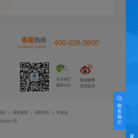
客服
热线
400-028-5800
Customer hotline
关注我们
新浪微博
最新动态
交流互动
联
系
投诉
|
网站备案
|
百科知识
|
手机站
我
028237号
们