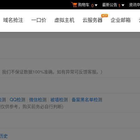
购物车
最新公告
资讯
0
1
域名抢注
一口价
虚拟主机
云服务器
企业邮箱
， 我们不保证数据100%准确。如有异常可反馈客服。）
检测
|
QQ检测
|
微信检测
|
被墙检测
|
备案黑名单检测
测仅供参考，购买前务必自行判断)
历史