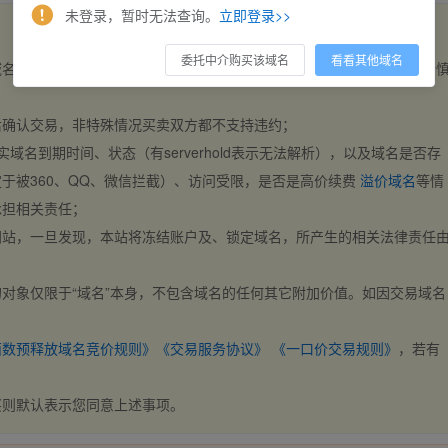
未登录，暂时无法查询。
立即登录>>
委托中介购买该域名
看看其他域名
域名，交易自动完成。买卖双方都不支持违约，一旦出价不支持撤销，请
后确认交易，非特殊情况买卖双方都不支持违约；
实域名到期时间、状态（有serverhold表示无法解析），以及域名是否存
于被360、QQ、微信拦截）、访问受限，是否是高价续费
溢价域名
等情
承担相关责任；
网站，一旦发现，本站将冻结账户及、锁定域名，所产生的相关法律责任
对象仅限于“域名”本身，不包含域名的任何其它附加价值。如因交易域名
；
西数预释放域名竞价规则》
《交易服务协议》
《一口价交易规则》
，若有
买则默认表示您同意上述事项。