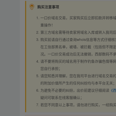
购买注意事项
一口价域名交易，买家购买后立即扣款并转移
重操作！
第三方域名需等待卖家将域名入库或转入我司
购买前请自行通过查询whois信息等方式仔细核
在工信部黑名单，被墙、被拦截（包括但不限定
况。一口价交易成功后无法撤销，西部数码不
请不要将购买的域名用于制作钓鱼诈骗色情等
您自行承担；
请您知悉并理解，您在我司平台进行域名交易的
的附加价值所产生的任何纠纷均与本平台无关
为避免不必要的纠纷，出价前建议仔细阅读
《
疑问可联系在线客服确认；
若您不同意以上事项，请勿进行购买，一经购