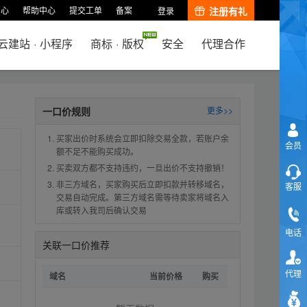
中心
帮助中心
提交工单
备案
注册有礼
登录
云建站
·
小程序
商标
·
版权
安全
代理合作
一口价规则
更多>>
买家出价时系统会立即扣除交易全款，若账户余
会员
额不足不能购买成功。
买卖双方都不支持违约，一旦出价不支持撤销！
非三方域名，买家购买后立即扣款并转移域名，
客服
交易自动完成。第三方域名需等待卖家将域名入
库或转入我司后确认交易
电话
关联一口价推荐
代理
域名
当前价格
购买