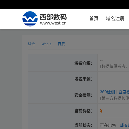
首页
域名注册
综合
Whois
百度
--
域名介绍：
(数据仅供参考
域名来源：
360检测
|
百度
安全检测：
(第三方数据检
¥
当前价格：
当前状态：
正在出售
成交