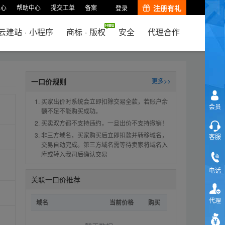
中心
帮助中心
提交工单
备案
注册有礼
登录
云建站
·
小程序
商标
·
版权
安全
代理合作
一口价规则
更多>>
买家出价时系统会立即扣除交易全款，若账户余
会员
额不足不能购买成功。
买卖双方都不支持违约，一旦出价不支持撤销！
非三方域名，买家购买后立即扣款并转移域名，
客服
交易自动完成。第三方域名需等待卖家将域名入
库或转入我司后确认交易
电话
关联一口价推荐
代理
域名
当前价格
购买