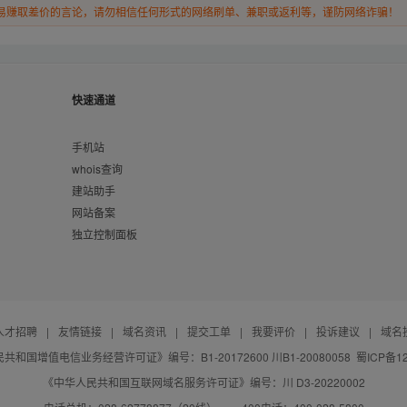
易赚取差价的言论，请勿相信任何形式的网络刷单、兼职或返利等，谨防网络诈骗！
快速通道
手机站
whois查询
建站助手
网站备案
独立控制面板
人才招聘
|
友情链接
|
域名资讯
|
提交工单
|
我要评价
|
投诉建议
|
域名
共和国增值电信业务经营许可证》编号：B1-20172600 川B1-20080058
蜀ICP备12
《中华人民共和国互联网域名服务许可证》编号：川 D3-20220002