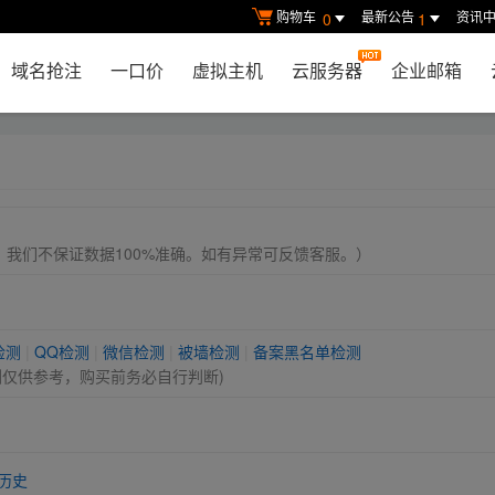
购物车
最新公告
资讯
0
1
域名抢注
一口价
虚拟主机
云服务器
企业邮箱
， 我们不保证数据100%准确。如有异常可反馈客服。）
检测
|
QQ检测
|
微信检测
|
被墙检测
|
备案黑名单检测
测仅供参考，购买前务必自行判断)
历史