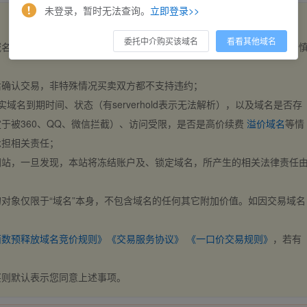
未登录，暂时无法查询。
立即登录>>
委托中介购买该域名
看看其他域名
域名，交易自动完成。买卖双方都不支持违约，一旦出价不支持撤销，请
后确认交易，非特殊情况买卖双方都不支持违约；
实域名到期时间、状态（有serverhold表示无法解析），以及域名是否存
于被360、QQ、微信拦截）、访问受限，是否是高价续费
溢价域名
等情
承担相关责任；
网站，一旦发现，本站将冻结账户及、锁定域名，所产生的相关法律责任
对象仅限于“域名”本身，不包含域名的任何其它附加价值。如因交易域名
；
西数预释放域名竞价规则》
《交易服务协议》
《一口价交易规则》
，若有
买则默认表示您同意上述事项。