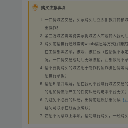
购买注意事项
一口价域名交易，买家购买后立即扣款并转移
重操作！
第三方域名需等待卖家将域名入库或转入我司
购买前请自行通过查询whois信息等方式仔细核
在工信部黑名单，被墙、被拦截（包括但不限定
况。一口价交易成功后无法撤销，西部数码不
请不要将购买的域名用于制作钓鱼诈骗色情等
您自行承担；
请您知悉并理解，您在我司平台进行域名交易的
的附加价值所产生的任何纠纷均与本平台无关
为避免不必要的纠纷，出价前建议仔细阅读
《
疑问可联系在线客服确认；
若您不同意以上事项，请勿进行购买，一经购