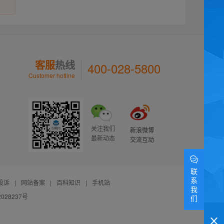
客服
热线
400-028-5800
Customer hotline
关注我们
新浪微博
最新动态
交流互动
联
系
投诉
|
网站备案
|
百科知识
|
手机站
我
028237号
们