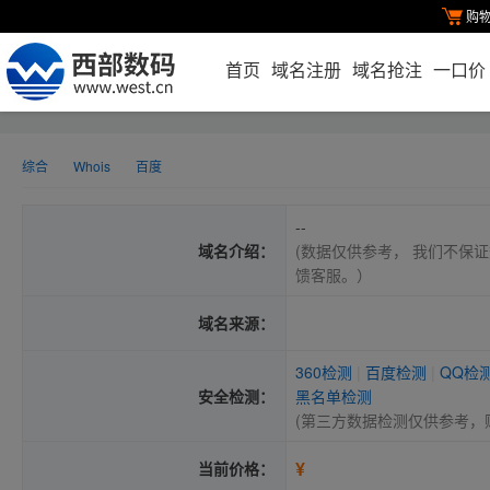
购
首页
域名注册
域名抢注
一口价
综合
Whois
百度
--
域名介绍：
(数据仅供参考， 我们不保证
馈客服。）
域名来源：
360检测
|
百度检测
|
QQ检
安全检测：
黑名单检测
(第三方数据检测仅供参考，
¥
当前价格：