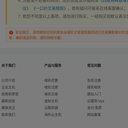
为避免不必要的纠纷，出价前建议仔细阅读
《西数预释放域
议》
《一口价交易规则》
，若有疑问可联系在线客服确认；
若您不同意以上事项，请勿进行购买，一经购买则默认表示
安全提示：请勿相信任何利用本站域名交易规则漏洞进行交易赚取差价的
单、兼职或返利等，谨防网络诈骗！
关于我们
产品与服务
常见问题
公司介绍
域名优惠
会员注册
企业文化
域名注册
域名相关
资质和荣誉
域名交易
建站入门
最新动态
虚拟主机
云服务/Vps
媒体关注
云服务器
支付/发票
联系我们
海外云主机
网站备案