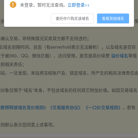
未登录，暂时无法查询。
立即登录>>
委托中介购买该域名
看看其他域名
域名，交易自动完成。买卖双方都不支持违约，一旦出价不支持撤销，请
后确认交易，非特殊情况买卖双方都不支持违约；
实域名到期时间、状态（有serverhold表示无法解析），以及域名是否存
于被360、QQ、微信拦截）、访问受限，是否是高价续费
溢价域名
等情
承担相关责任；
网站，一旦发现，本站将冻结账户及、锁定域名，所产生的相关法律责任
对象仅限于“域名”本身，不包含域名的任何其它附加价值。如因交易域名
；
西数预释放域名竞价规则》
《交易服务协议》
《一口价交易规则》
，若有
买则默认表示您同意上述事项。