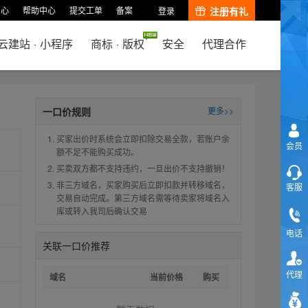
中心
帮助中心
提交工单
备案
注册有礼
登录
云建站
·
小程序
商标
·
版权
安全
代理合作
一口价规则
更多>>
买家出价时系统会立即扣除交易全款，若账户余
会员
额不足不能购买成功。
买卖双方都不支持违约，一旦出价不支持撤销！
非三方域名，买家购买后立即扣款并转移域名，
客服
交易自动完成。第三方域名需等待卖家将域名入
库或转入我司后确认交易
电话
关联一口价推荐
代理
域名
当前价格
购买