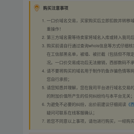
购买注意事项
一口价域名交易，买家购买后立即扣款并转移
重操作！
第三方域名需等待卖家将域名入库或转入我司
购买前请自行通过查询whois信息等方式仔细核
在工信部黑名单，被墙、被拦截（包括但不限定
况。一口价交易成功后无法撤销，西部数码不
请不要将购买的域名用于制作钓鱼诈骗色情等
您自行承担；
请您知悉并理解，您在我司平台进行域名交易的
的附加价值所产生的任何纠纷均与本平台无关
为避免不必要的纠纷，出价前建议仔细阅读
《
疑问可联系在线客服确认；
若您不同意以上事项，请勿进行购买，一经购