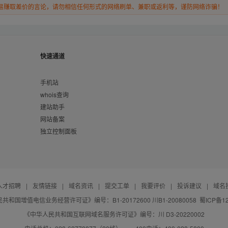
易赚取差价的言论，请勿相信任何形式的网络刷单、兼职或返利等，谨防网络诈骗！
快速通道
手机站
whois查询
建站助手
网站备案
独立控制面板
人才招聘
|
友情链接
|
域名资讯
|
提交工单
|
我要评价
|
投诉建议
|
域名
共和国增值电信业务经营许可证》编号：B1-20172600 川B1-20080058
蜀ICP备12
《中华人民共和国互联网域名服务许可证》编号：川 D3-20220002