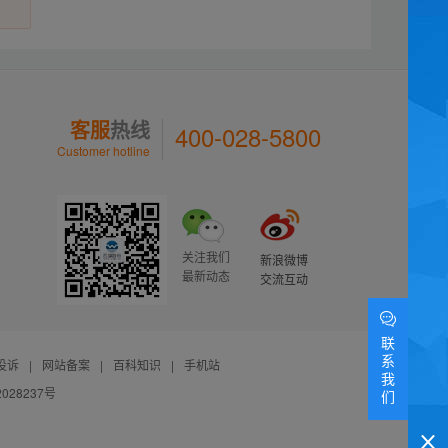
客服
热线
400-028-5800
Customer hotline
关注我们
新浪微博
最新动态
交流互动
联
系
投诉
|
网站备案
|
百科知识
|
手机站
我
028237号
们