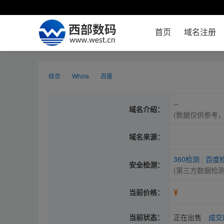
首页
域名注册
综合
Whois
百度
--
域名介绍：
(数据仅供参考
域名来源：
360检测
|
百度
安全检测：
(第三方数据检
¥
当前价格：
当前状态：
正在出售
成交