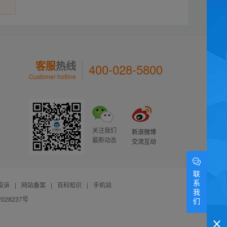
客服
热线
400-028-5800
Customer hotline
关注我们
新浪微博
最新动态
交流互动
联
系
投诉
|
网站备案
|
百科知识
|
手机站
我
028237号
们