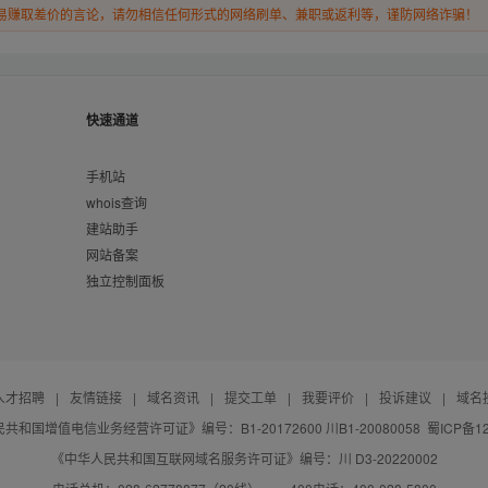
易赚取差价的言论，请勿相信任何形式的网络刷单、兼职或返利等，谨防网络诈骗！
快速通道
手机站
whois查询
建站助手
网站备案
独立控制面板
人才招聘
|
友情链接
|
域名资讯
|
提交工单
|
我要评价
|
投诉建议
|
域名
共和国增值电信业务经营许可证》编号：B1-20172600 川B1-20080058
蜀ICP备12
《中华人民共和国互联网域名服务许可证》编号：川 D3-20220002