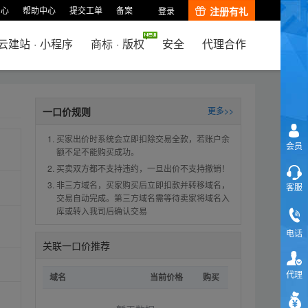
中心
帮助中心
提交工单
备案
注册有礼
登录
云建站
·
小程序
商标
·
版权
安全
代理合作
一口价规则
更多>>
买家出价时系统会立即扣除交易全款，若账户余
会员
额不足不能购买成功。
买卖双方都不支持违约，一旦出价不支持撤销！
非三方域名，买家购买后立即扣款并转移域名，
客服
交易自动完成。第三方域名需等待卖家将域名入
库或转入我司后确认交易
电话
关联一口价推荐
代理
域名
当前价格
购买