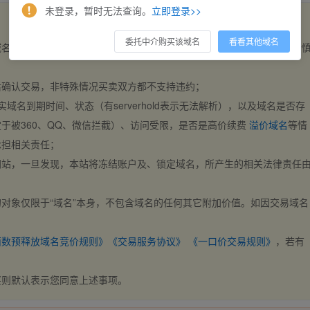
未登录，暂时无法查询。
立即登录>>
委托中介购买该域名
看看其他域名
域名，交易自动完成。买卖双方都不支持违约，一旦出价不支持撤销，请
后确认交易，非特殊情况买卖双方都不支持违约；
实域名到期时间、状态（有serverhold表示无法解析），以及域名是否存
于被360、QQ、微信拦截）、访问受限，是否是高价续费
溢价域名
等情
承担相关责任；
网站，一旦发现，本站将冻结账户及、锁定域名，所产生的相关法律责任
对象仅限于“域名”本身，不包含域名的任何其它附加价值。如因交易域名
；
西数预释放域名竞价规则》
《交易服务协议》
《一口价交易规则》
，若有
买则默认表示您同意上述事项。