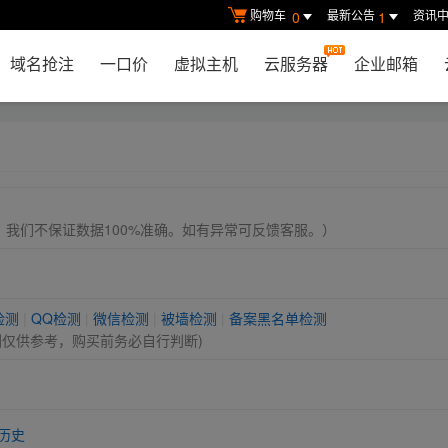
购物车
最新公告
资讯
0
1
域名抢注
一口价
虚拟主机
云服务器
企业邮箱
， 我们不保证数据100%准确。如有异常可反馈客服。）
检测
|
QQ检测
|
微信检测
|
被墙检测
|
备案黑名单检测
测仅供参考，购买前务必自行判断)
历史