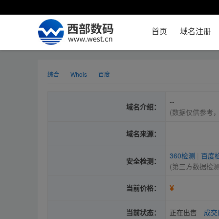
首页
域名注册
综合
Whois
百度
--
域名介绍：
(数据仅供参考
域名来源：
360检测
|
百度
安全检测：
(第三方数据检
¥
当前价格：
当前状态：
正在出售
成交