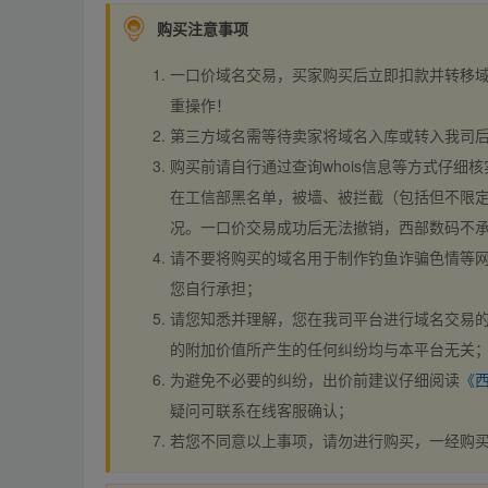
购买注意事项
一口价域名交易，买家购买后立即扣款并转移
重操作！
第三方域名需等待卖家将域名入库或转入我司
购买前请自行通过查询whois信息等方式仔细核
在工信部黑名单，被墙、被拦截（包括但不限定
况。一口价交易成功后无法撤销，西部数码不
请不要将购买的域名用于制作钓鱼诈骗色情等
您自行承担；
请您知悉并理解，您在我司平台进行域名交易的
的附加价值所产生的任何纠纷均与本平台无关
为避免不必要的纠纷，出价前建议仔细阅读
《
疑问可联系在线客服确认；
若您不同意以上事项，请勿进行购买，一经购