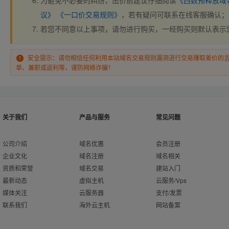
为避免不必要的纠纷，出价前建议仔细阅读
《西数预释放域
议》
《一口价交易规则》
，若有疑问可联系在线客服确认；
若您不同意以上事项，请勿进行购买，一经购买则默认表示
安全提示：请勿相信任何利用本站域名交易规则漏洞进行交易赚取差价的
单、兼职或返利等，谨防网络诈骗！
关于我们
产品与服务
常见问题
公司介绍
域名优惠
会员注册
企业文化
域名注册
域名相关
资质和荣誉
域名交易
建站入门
最新动态
虚拟主机
云服务/Vps
媒体关注
云服务器
支付/发票
联系我们
海外云主机
网站备案