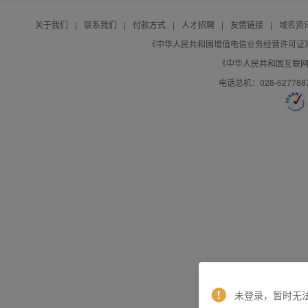
关于我们
|
联系我们
|
付款方式
|
人才招聘
|
友情链接
|
域名资
《中华人民共和国增值电信业务经营许可证》编号：B
《中华人民共和国互联网域
电话总机：028-627788
未登录，暂时无