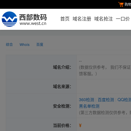
购
首页
域名注册
域名抢注
一口价
综合
Whois
百度
--
域名介绍：
(数据仅供参考， 我们不保证
馈客服。）
域名来源：
360检测
|
百度检测
|
QQ检
安全检测：
黑名单检测
(第三方数据检测仅供参考，
¥
当前价格：