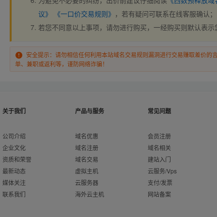
为避免不必要的纠纷，出价前建议仔细阅读
《西数预释放域
议》
《一口价交易规则》
，若有疑问可联系在线客服确认；
若您不同意以上事项，请勿进行购买，一经购买则默认表示
安全提示：请勿相信任何利用本站域名交易规则漏洞进行交易赚取差价的
单、兼职或返利等，谨防网络诈骗！
关于我们
产品与服务
常见问题
公司介绍
域名优惠
会员注册
企业文化
域名注册
域名相关
资质和荣誉
域名交易
建站入门
最新动态
虚拟主机
云服务/Vps
媒体关注
云服务器
支付/发票
联系我们
海外云主机
网站备案