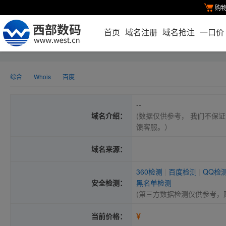
购
首页
域名注册
域名抢注
一口价
综合
Whois
百度
--
域名介绍：
(数据仅供参考， 我们不保证
馈客服。）
域名来源：
360检测
|
百度检测
|
QQ检
安全检测：
黑名单检测
(第三方数据检测仅供参考，
¥
当前价格：