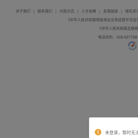
关于我们
|
联系我们
|
付款方式
|
人才招聘
|
友情链接
|
域名资
《中华人民共和国增值电信业务经营许可证》编号：B
《中华人民共和国互联网域
电话总机：028-627788
未登录，暂时无