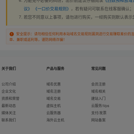
为避免不必要的纠纷，出价前建议仔细阅读
《西数预释放域
议》
《一口价交易规则》
，若有疑问可联系在线客服确认；
若您不同意以上事项，请勿进行购买，一经购买则默认表示
安全提示：请勿相信任何利用本站域名交易规则漏洞进行交易赚取差价的
单、兼职或返利等，谨防网络诈骗！
关于我们
产品与服务
常见问题
公司介绍
域名优惠
会员注册
企业文化
域名注册
域名相关
资质和荣誉
域名交易
建站入门
最新动态
虚拟主机
云服务/Vps
媒体关注
云服务器
支付/发票
联系我们
海外云主机
网站备案