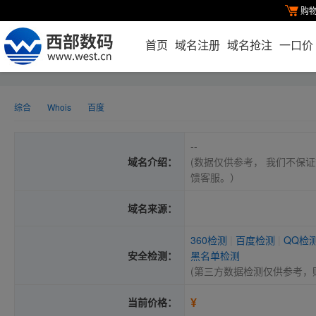
购
首页
域名注册
域名抢注
一口价
综合
Whois
百度
--
域名介绍：
(数据仅供参考， 我们不保证
馈客服。）
域名来源：
360检测
|
百度检测
|
QQ检
安全检测：
黑名单检测
(第三方数据检测仅供参考，
¥
当前价格：