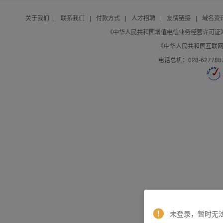
关于我们
|
联系我们
|
付款方式
|
人才招聘
|
友情链接
|
域名资
《中华人民共和国增值电信业务经营许可证》编号：B
《中华人民共和国互联网域
电话总机：028-627788
未登录，暂时无