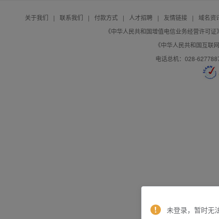
关于我们
|
联系我们
|
付款方式
|
人才招聘
|
友情链接
|
域名资
《中华人民共和国增值电信业务经营许可证》编号：B
《中华人民共和国互联网域
电话总机：028-627788
未登录，暂时无