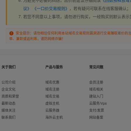
为避免不必要的纠纷，出价前建议仔细阅读
《西数预释放域
议》
《一口价交易规则》
，若有疑问可联系在线客服确认；
若您不同意以上事项，请勿进行购买，一经购买则默认表示
安全提示：请勿相信任何利用本站域名交易规则漏洞进行交易赚取差价的
单、兼职或返利等，谨防网络诈骗！
关于我们
产品与服务
常见问题
公司介绍
域名优惠
会员注册
企业文化
域名注册
域名相关
资质和荣誉
域名交易
建站入门
最新动态
虚拟主机
云服务/Vps
媒体关注
云服务器
支付/发票
联系我们
海外云主机
网站备案