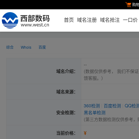
购
首页
域名注册
域名抢注
一口价
综合
Whois
百度
--
域名介绍：
(数据仅供参考， 我们不保证
馈客服。）
域名来源：
360检测
|
百度检测
|
QQ检
安全检测：
黑名单检测
(第三方数据检测仅供参考，
¥
当前价格：