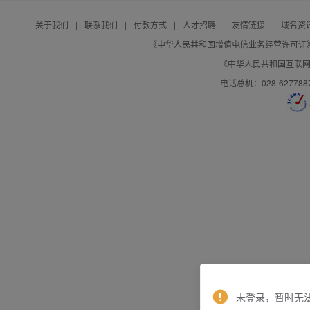
关于我们
|
联系我们
|
付款方式
|
人才招聘
|
友情链接
|
域名资
《中华人民共和国增值电信业务经营许可证》编号：B
《中华人民共和国互联网域
电话总机：028-627788
未登录，暂时无