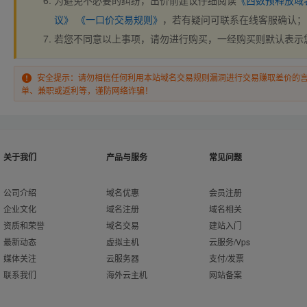
为避免不必要的纠纷，出价前建议仔细阅读
《西数预释放域
议》
《一口价交易规则》
，若有疑问可联系在线客服确认；
若您不同意以上事项，请勿进行购买，一经购买则默认表示
安全提示：请勿相信任何利用本站域名交易规则漏洞进行交易赚取差价的
单、兼职或返利等，谨防网络诈骗！
关于我们
产品与服务
常见问题
公司介绍
域名优惠
会员注册
企业文化
域名注册
域名相关
资质和荣誉
域名交易
建站入门
最新动态
虚拟主机
云服务/Vps
媒体关注
云服务器
支付/发票
联系我们
海外云主机
网站备案