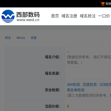
购
首页
域名注册
域名抢注
一口价
综合
Whois
百度
--
域名介绍：
(数据仅供参考， 我们不保证
馈客服。）
域名来源：
360检测
|
百度检测
|
QQ检
安全检测：
黑名单检测
(第三方数据检测仅供参考，
¥
当前价格：