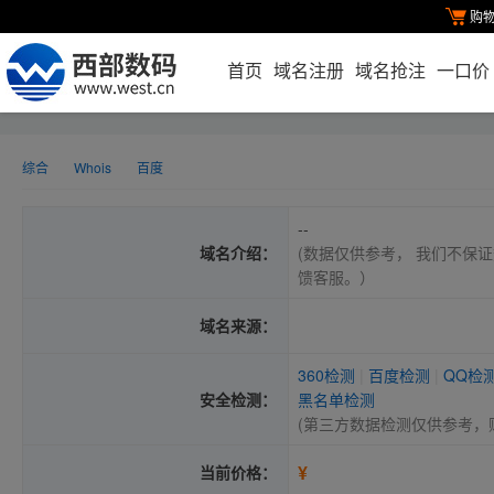
购
首页
域名注册
域名抢注
一口价
综合
Whois
百度
--
域名介绍：
(数据仅供参考， 我们不保证
馈客服。）
域名来源：
360检测
|
百度检测
|
QQ检
安全检测：
黑名单检测
(第三方数据检测仅供参考，
¥
当前价格：