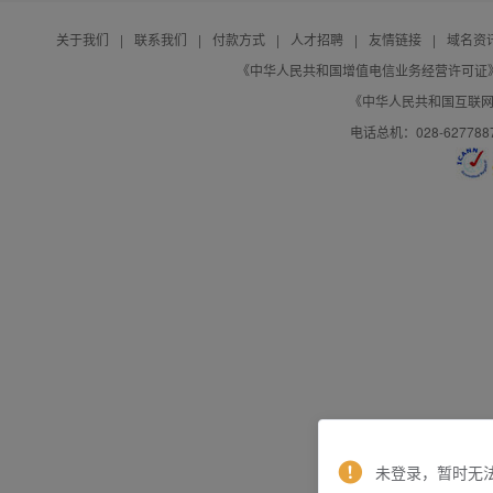
关于我们
|
联系我们
|
付款方式
|
人才招聘
|
友情链接
|
域名资
《中华人民共和国增值电信业务经营许可证》编号：B
《中华人民共和国互联网域
电话总机：028-627788
未登录，暂时无