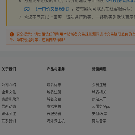
为避免不必要的纠纷，出价前建议仔细阅读
《西数预释放域
议》
《一口价交易规则》
，若有疑问可联系在线客服确认；
若您不同意以上事项，请勿进行购买，一经购买则默认表示
安全提示：请勿相信任何利用本站域名交易规则漏洞进行交易赚取差价的
单、兼职或返利等，谨防网络诈骗！
关于我们
产品与服务
常见问题
公司介绍
域名优惠
会员注册
企业文化
域名注册
域名相关
资质和荣誉
域名交易
建站入门
最新动态
虚拟主机
云服务/Vps
媒体关注
云服务器
支付/发票
联系我们
海外云主机
网站备案