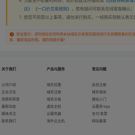
为避免不必要的纠纷，出价前建议仔细阅读
《西数预释放域
议》
《一口价交易规则》
，若有疑问可联系在线客服确认；
若您不同意以上事项，请勿进行购买，一经购买则默认表示
安全提示：请勿相信任何利用本站域名交易规则漏洞进行交易赚取差价的
单、兼职或返利等，谨防网络诈骗！
关于我们
产品与服务
常见问题
公司介绍
域名优惠
会员注册
企业文化
域名注册
域名相关
资质和荣誉
域名交易
建站入门
最新动态
虚拟主机
云服务/Vps
媒体关注
云服务器
支付/发票
联系我们
海外云主机
网站备案