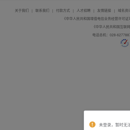
关于我们
|
联系我们
|
付款方式
|
人才招聘
|
友情链接
|
域名资
《中华人民共和国增值电信业务经营许可证》编号：B
《中华人民共和国互联网域
电话总机：028-627788
未登录，暂时无