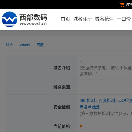
购
首页
域名注册
域名抢注
一口价
综合
Whois
百度
--
域名介绍：
(数据仅供参考， 我们不保证
馈客服。）
域名来源：
360检测
|
百度检测
|
QQ检
安全检测：
黑名单检测
(第三方数据检测仅供参考，
¥
当前价格：