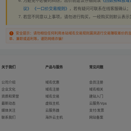
为避免不必要的纠纷，出价前建议仔细阅读
《西数预释放域
议》
《一口价交易规则》
，若有疑问可联系在线客服确认；
若您不同意以上事项，请勿进行购买，一经购买则默认表示
安全提示：请勿相信任何利用本站域名交易规则漏洞进行交易赚取差价的
单、兼职或返利等，谨防网络诈骗！
关于我们
产品与服务
常见问题
公司介绍
域名优惠
会员注册
企业文化
域名注册
域名相关
资质和荣誉
域名交易
建站入门
最新动态
虚拟主机
云服务/Vps
媒体关注
云服务器
支付/发票
联系我们
海外云主机
网站备案