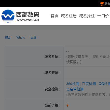
购
首页
域名注册
域名抢注
一口价
综合
Whois
百度
--
域名介绍：
(数据仅供参考， 我们不保证
馈客服。）
域名来源：
360检测
|
百度检测
|
QQ检
安全检测：
黑名单检测
(第三方数据检测仅供参考，
¥
当前价格：