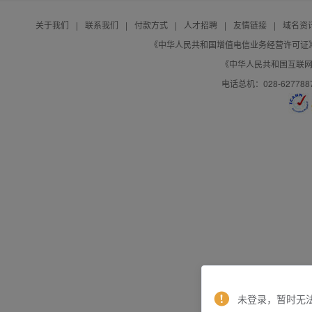
关于我们
|
联系我们
|
付款方式
|
人才招聘
|
友情链接
|
域名资
《中华人民共和国增值电信业务经营许可证》编号：B
《中华人民共和国互联网域
电话总机：028-627788
未登录，暂时无