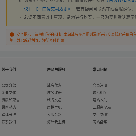
为避免不必要的纠纷，出价前建议仔细阅读
《西数预释放域
议》
《一口价交易规则》
，若有疑问可联系在线客服确认；
若您不同意以上事项，请勿进行购买，一经购买则默认表示
安全提示：请勿相信任何利用本站域名交易规则漏洞进行交易赚取差价的
单、兼职或返利等，谨防网络诈骗！
关于我们
产品与服务
常见问题
公司介绍
域名优惠
会员注册
企业文化
域名注册
域名相关
资质和荣誉
域名交易
建站入门
最新动态
虚拟主机
云服务/Vps
媒体关注
云服务器
支付/发票
联系我们
海外云主机
网站备案