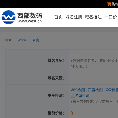
购
首页
域名注册
域名抢注
一口价
综合
Whois
百度
--
域名介绍：
(数据仅供参考， 我们不保证
馈客服。）
域名来源：
360检测
|
百度检测
|
QQ检
安全检测：
黑名单检测
(第三方数据检测仅供参考，
¥
当前价格：