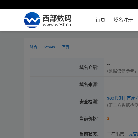
首页
域名注册
综合
Whois
百度
--
域名介绍：
(数据仅供参考
域名来源：
360检测
|
百度
安全检测：
(第三方数据检
¥
当前价格：
当前状态：
正在出售
成交