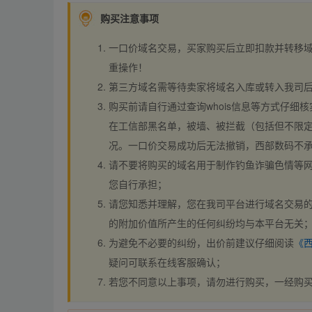
购买注意事项
一口价域名交易，买家购买后立即扣款并转移
重操作！
第三方域名需等待卖家将域名入库或转入我司
购买前请自行通过查询whois信息等方式仔细核
在工信部黑名单，被墙、被拦截（包括但不限定
况。一口价交易成功后无法撤销，西部数码不
请不要将购买的域名用于制作钓鱼诈骗色情等
您自行承担；
请您知悉并理解，您在我司平台进行域名交易的
的附加价值所产生的任何纠纷均与本平台无关
为避免不必要的纠纷，出价前建议仔细阅读
《
疑问可联系在线客服确认；
若您不同意以上事项，请勿进行购买，一经购