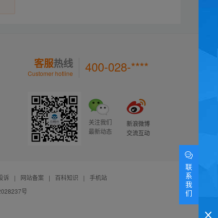
客服
热线
400-028-****
Customer hotline
关注我们
新浪微博
最新动态
交流互动
联
系
投诉
|
网站备案
|
百科知识
|
手机站
我
028237号
们