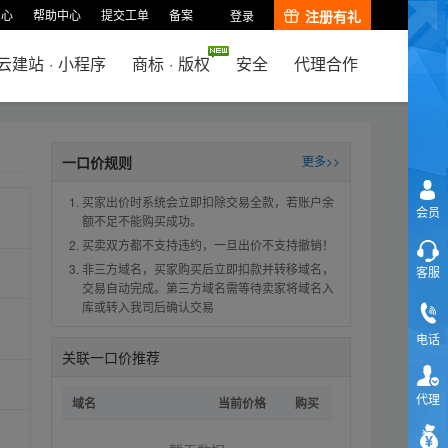
中心
帮助中心
提交工单
备案
注册有礼
登录
云建站
·
小程序
商标
·
版权
安全
代理合作
一口价规则
更多>>
买家出价时系统会立即扣除交易全款，若账户余
会员
额不足不能购买成功。
买卖双方都不支持违约，一旦出价不支持撤销！
非三方域名，买家购买后立即扣款并转移域名，
客服
交易自动完成。第三方域名需等待卖家将域名入
库或转入我司后确认交易
电话
关联一口价推荐
代理
域名
当前价格
购买