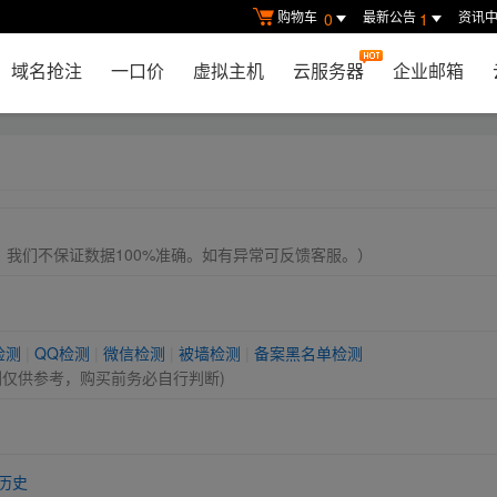
购物车
最新公告
资讯
0
1
域名抢注
一口价
虚拟主机
云服务器
企业邮箱
， 我们不保证数据100%准确。如有异常可反馈客服。）
检测
|
QQ检测
|
微信检测
|
被墙检测
|
备案黑名单检测
测仅供参考，购买前务必自行判断)
历史