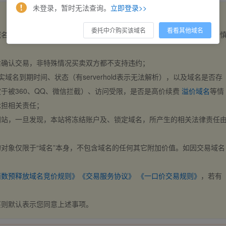
未登录，暂时无法查询。
立即登录>>
委托中介购买该域名
看看其他域名
域名，交易自动完成。买卖双方都不支持违约，一旦出价不支持撤销，请
后确认交易，非特殊情况买卖双方都不支持违约；
实域名到期时间、状态（有serverhold表示无法解析），以及域名是否存
于被360、QQ、微信拦截）、访问受限，是否是高价续费
溢价域名
等情
承担相关责任；
网站，一旦发现，本站将冻结账户及、锁定域名，所产生的相关法律责任
对象仅限于“域名”本身，不包含域名的任何其它附加价值。如因交易域名
；
西数预释放域名竞价规则》
《交易服务协议》
《一口价交易规则》
，若有
买则默认表示您同意上述事项。