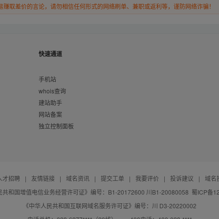
易赚取差价的言论，请勿相信任何形式的网络刷单、兼职或返利等，谨防网络诈骗！
快速通道
手机站
whois查询
建站助手
网站备案
独立控制面板
人才招聘
|
友情链接
|
域名资讯
|
提交工单
|
我要评价
|
投诉建议
|
域名
共和国增值电信业务经营许可证》编号：B1-20172600 川B1-20080058
蜀ICP备12
《中华人民共和国互联网域名服务许可证》编号：川 D3-20220002