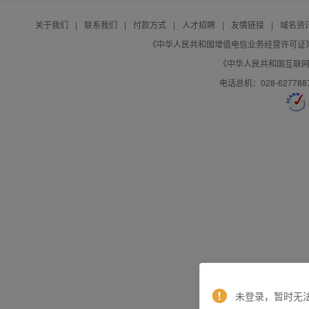
关于我们
|
联系我们
|
付款方式
|
人才招聘
|
友情链接
|
域名资
《中华人民共和国增值电信业务经营许可证》编号：B
《中华人民共和国互联网域
电话总机：028-627788
未登录，暂时无