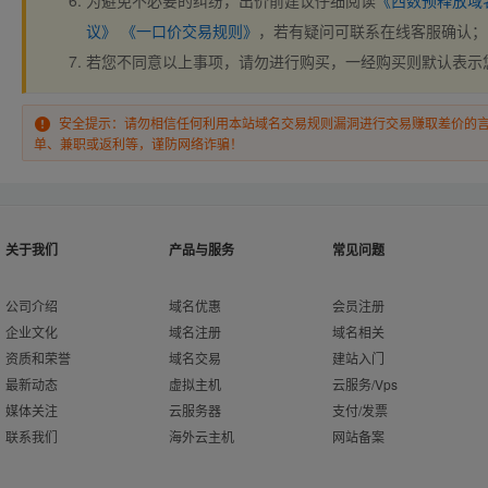
为避免不必要的纠纷，出价前建议仔细阅读
《西数预释放域
议》
《一口价交易规则》
，若有疑问可联系在线客服确认；
若您不同意以上事项，请勿进行购买，一经购买则默认表示
安全提示：请勿相信任何利用本站域名交易规则漏洞进行交易赚取差价的
单、兼职或返利等，谨防网络诈骗！
关于我们
产品与服务
常见问题
公司介绍
域名优惠
会员注册
企业文化
域名注册
域名相关
资质和荣誉
域名交易
建站入门
最新动态
虚拟主机
云服务/Vps
媒体关注
云服务器
支付/发票
联系我们
海外云主机
网站备案