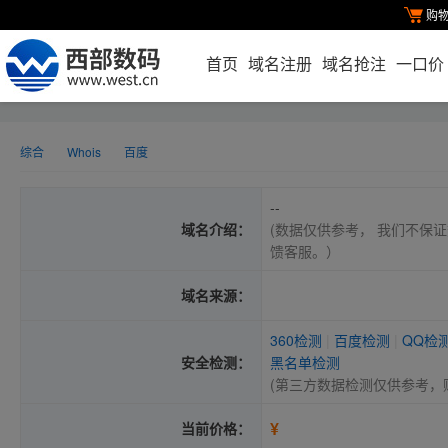
购
首页
域名注册
域名抢注
一口价
综合
Whois
百度
--
域名介绍：
(数据仅供参考， 我们不保证
馈客服。）
域名来源：
360检测
|
百度检测
|
QQ检
安全检测：
黑名单检测
(第三方数据检测仅供参考，
¥
当前价格：