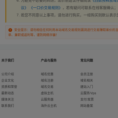
为避免不必要的纠纷，出价前建议仔细阅读
《西数预释放域
议》
《一口价交易规则》
，若有疑问可联系在线客服确认；
若您不同意以上事项，请勿进行购买，一经购买则默认表示
安全提示：请勿相信任何利用本站域名交易规则漏洞进行交易赚取差价的
单、兼职或返利等，谨防网络诈骗！
关于我们
产品与服务
常见问题
公司介绍
域名优惠
会员注册
企业文化
域名注册
域名相关
资质和荣誉
域名交易
建站入门
最新动态
虚拟主机
云服务/Vps
媒体关注
云服务器
支付/发票
联系我们
海外云主机
网站备案