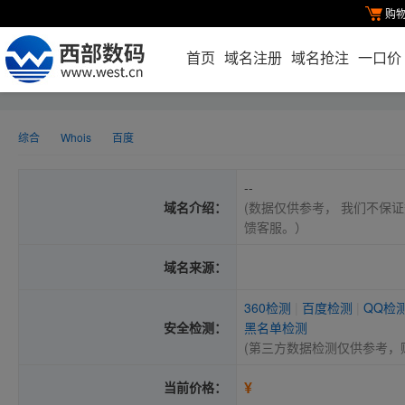
购
首页
域名注册
域名抢注
一口价
综合
Whois
百度
--
域名介绍：
(数据仅供参考， 我们不保证
馈客服。）
域名来源：
360检测
|
百度检测
|
QQ检
安全检测：
黑名单检测
(第三方数据检测仅供参考，
¥
当前价格：