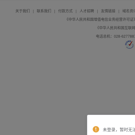
关于我们
|
联系我们
|
付款方式
|
人才招聘
|
友情链接
|
域名资
《中华人民共和国增值电信业务经营许可证》编号：B
《中华人民共和国互联网域
电话总机：028-627788
未登录，暂时无