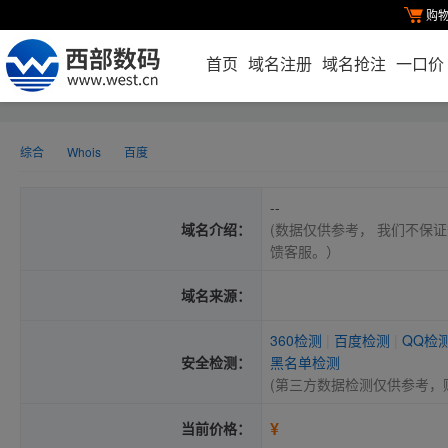
购
首页
域名注册
域名抢注
一口价
综合
Whois
百度
--
域名介绍：
(数据仅供参考， 我们不保证
馈客服。）
域名来源：
360检测
|
百度检测
|
QQ检
安全检测：
黑名单检测
(第三方数据检测仅供参考，
¥
当前价格：