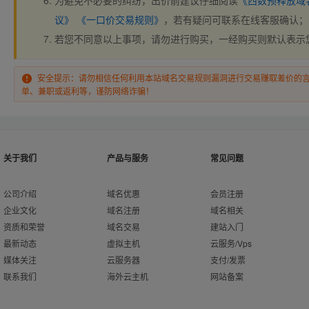
为避免不必要的纠纷，出价前建议仔细阅读
《西数预释放域
议》
《一口价交易规则》
，若有疑问可联系在线客服确认；
若您不同意以上事项，请勿进行购买，一经购买则默认表示
安全提示：请勿相信任何利用本站域名交易规则漏洞进行交易赚取差价的
单、兼职或返利等，谨防网络诈骗！
关于我们
产品与服务
常见问题
公司介绍
域名优惠
会员注册
企业文化
域名注册
域名相关
资质和荣誉
域名交易
建站入门
最新动态
虚拟主机
云服务/Vps
媒体关注
云服务器
支付/发票
联系我们
海外云主机
网站备案