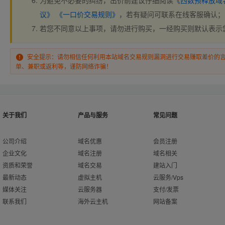
为避免不必要的纠纷，出价前建议仔细阅读
《西数预释放域
议》
《一口价交易规则》
，若有疑问可联系在线客服确认；
若您不同意以上事项，请勿进行购买，一经购买则默认表示
安全提示：请勿相信任何利用本站域名交易规则漏洞进行交易赚取差价的
单、兼职或返利等，谨防网络诈骗！
关于我们
产品与服务
常见问题
公司介绍
域名优惠
会员注册
企业文化
域名注册
域名相关
资质和荣誉
域名交易
建站入门
最新动态
虚拟主机
云服务/Vps
媒体关注
云服务器
支付/发票
联系我们
海外云主机
网站备案