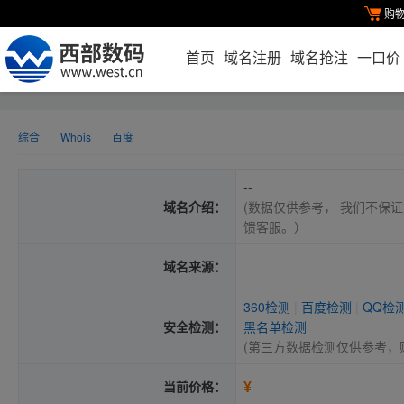
购
首页
域名注册
域名抢注
一口价
综合
Whois
百度
--
域名介绍：
(数据仅供参考， 我们不保证
馈客服。）
域名来源：
360检测
|
百度检测
|
QQ检
安全检测：
黑名单检测
(第三方数据检测仅供参考，
¥
当前价格：