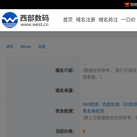
购
首页
域名注册
域名抢注
一口价
综合
Whois
百度
--
域名介绍：
(数据仅供参考， 我们不保证
馈客服。）
域名来源：
360检测
|
百度检测
|
QQ检
安全检测：
黑名单检测
(第三方数据检测仅供参考，
¥
当前价格：