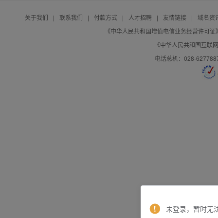
关于我们
|
联系我们
|
付款方式
|
人才招聘
|
友情链接
|
域名资
《中华人民共和国增值电信业务经营许可证》编号：B
《中华人民共和国互联网域
电话总机：028-627788
未登录，暂时无