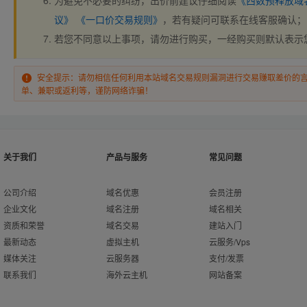
为避免不必要的纠纷，出价前建议仔细阅读
《西数预释放域
议》
《一口价交易规则》
，若有疑问可联系在线客服确认；
若您不同意以上事项，请勿进行购买，一经购买则默认表示
安全提示：请勿相信任何利用本站域名交易规则漏洞进行交易赚取差价的
单、兼职或返利等，谨防网络诈骗！
关于我们
产品与服务
常见问题
公司介绍
域名优惠
会员注册
企业文化
域名注册
域名相关
资质和荣誉
域名交易
建站入门
最新动态
虚拟主机
云服务/Vps
媒体关注
云服务器
支付/发票
联系我们
海外云主机
网站备案