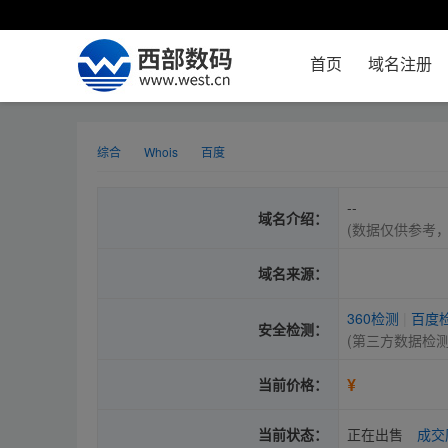
首页
域名注册
综合
Whois
百度
--
域名介绍：
(数据仅供参考
域名来源：
360检测
|
百度
安全检测：
(第三方数据检
¥
当前价格：
当前状态：
正在出售
成交