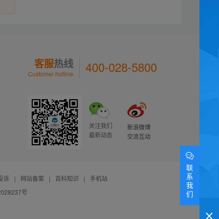
客服
热线
400-028-5800
Customer hotline
关注我们
新浪微博
最新动态
交流互动
联
系
投诉
|
网站备案
|
百科知识
|
手机站
我
028237号
们