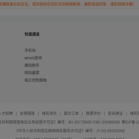
易赚取差价的言论，请勿相信任何形式的网络刷单、兼职或返利等，谨防网络诈骗！
快速通道
手机站
whois查询
建站助手
网站备案
独立控制面板
人才招聘
|
友情链接
|
域名资讯
|
提交工单
|
我要评价
|
投诉建议
|
域名
共和国增值电信业务经营许可证》编号：B1-20172600 川B1-20080058
蜀ICP备12
《中华人民共和国互联网域名服务许可证》编号：川 D3-20220002