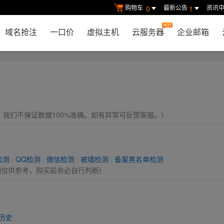
购物车
最新公告
资讯
0
1
域名抢注
一口价
虚拟主机
云服务器
企业邮箱
， 我们不保证数据100%准确。如有异常可反馈客服。）
检测
|
QQ检测
|
微信检测
|
被墙检测
|
备案黑名单检测
测仅供参考，购买前务必自行判断)
历史