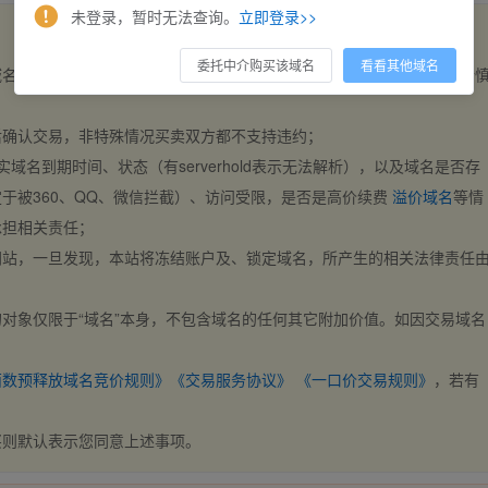
未登录，暂时无法查询。
立即登录>>
委托中介购买该域名
看看其他域名
域名，交易自动完成。买卖双方都不支持违约，一旦出价不支持撤销，请
后确认交易，非特殊情况买卖双方都不支持违约；
实域名到期时间、状态（有serverhold表示无法解析），以及域名是否存
于被360、QQ、微信拦截）、访问受限，是否是高价续费
溢价域名
等情
承担相关责任；
网站，一旦发现，本站将冻结账户及、锁定域名，所产生的相关法律责任
对象仅限于“域名”本身，不包含域名的任何其它附加价值。如因交易域名
；
西数预释放域名竞价规则》
《交易服务协议》
《一口价交易规则》
，若有
买则默认表示您同意上述事项。