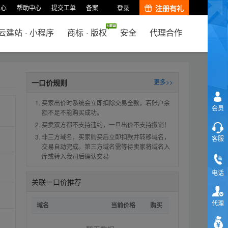
中心
帮助中心
提交工单
备案
注册有礼
登录
云建站
·
小程序
商标
·
版权
安全
代理合作
一口价规则
更多>>
买家出价时系统会立即扣除交易全款，若账户余
会员
额不足不能购买成功。
买卖双方都不支持违约，一旦出价不支持撤销！
非三方域名，买家购买后立即扣款并转移域名，
客服
交易自动完成。第三方域名需等待卖家将域名入
库或转入我司后确认交易
电话
关联一口价推荐
代理
域名
当前价格
购买