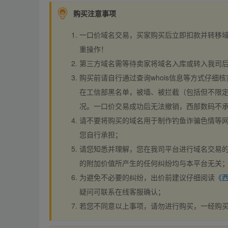
购买注意事项
一口价域名交易，买家购买后立即扣款并转移
重操作！
第三方域名需等待卖家将域名入库或转入我司
购买前请自行通过查询whois信息等方式仔细核
在工信部黑名单，被墙、被拦截（包括但不限定
况。一口价交易成功后无法撤销，西部数码不
请不要将购买的域名用于制作钓鱼诈骗色情等
您自行承担；
请您知悉并理解，您在我司平台进行域名交易的
的附加价值所产生的任何纠纷均与本平台无关
为避免不必要的纠纷，出价前建议仔细阅读
《
疑问可联系在线客服确认；
若您不同意以上事项，请勿进行购买，一经购