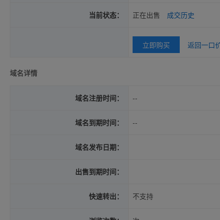
当前状态：
正在出售
成交历史
立即购买
返回一口
域名详情
域名注册时间：
--
域名到期时间：
--
域名发布日期：
出售到期时间：
快速转出：
不支持