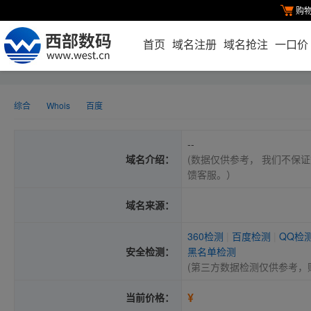
购
首页
域名注册
域名抢注
一口价
综合
Whois
百度
--
域名介绍：
(数据仅供参考， 我们不保证
馈客服。）
域名来源：
360检测
|
百度检测
|
QQ检
安全检测：
黑名单检测
(第三方数据检测仅供参考，
¥
当前价格：