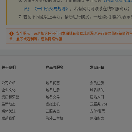
为避免不必要的纠纷，出价前建议仔细阅读
《西数预释放域
议》
《一口价交易规则》
，若有疑问可联系在线客服确认；
若您不同意以上事项，请勿进行购买，一经购买则默认表示
安全提示：请勿相信任何利用本站域名交易规则漏洞进行交易赚取差价的
单、兼职或返利等，谨防网络诈骗！
关于我们
产品与服务
常见问题
公司介绍
域名优惠
会员注册
企业文化
域名注册
域名相关
资质和荣誉
域名交易
建站入门
最新动态
虚拟主机
云服务/Vps
媒体关注
云服务器
支付/发票
联系我们
海外云主机
网站备案