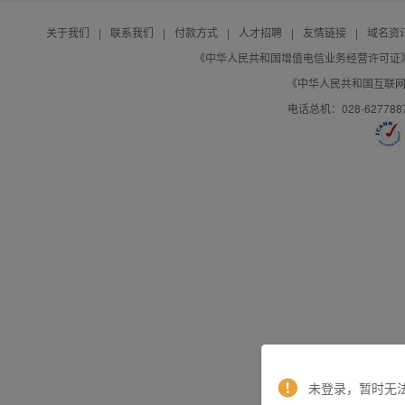
关于我们
|
联系我们
|
付款方式
|
人才招聘
|
友情链接
|
域名资
《中华人民共和国增值电信业务经营许可证》编号：B
《中华人民共和国互联网域
电话总机：028-627788
未登录，暂时无