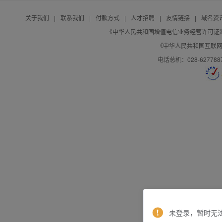
关于我们
|
联系我们
|
付款方式
|
人才招聘
|
友情链接
|
域名资
《中华人民共和国增值电信业务经营许可证》编号：B
《中华人民共和国互联网域
电话总机：028-627788
未登录，暂时无