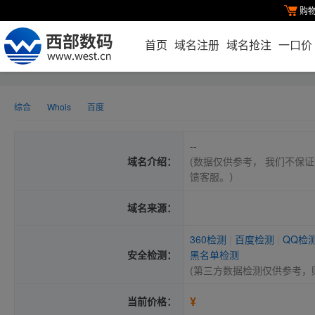
购
首页
域名注册
域名抢注
一口价
综合
Whois
百度
--
域名介绍：
(数据仅供参考， 我们不保证
馈客服。）
域名来源：
360检测
|
百度检测
|
QQ检
安全检测：
黑名单检测
(第三方数据检测仅供参考，
¥
当前价格：