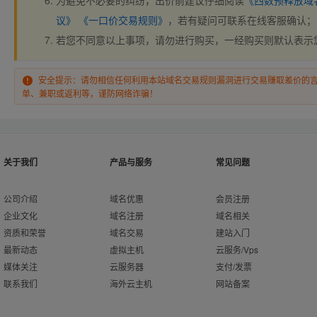
为避免不必要的纠纷，出价前建议仔细阅读
《西数预释放域
议》
《一口价交易规则》
，若有疑问可联系在线客服确认；
若您不同意以上事项，请勿进行购买，一经购买则默认表示
安全提示：请勿相信任何利用本站域名交易规则漏洞进行交易赚取差价的
单、兼职或返利等，谨防网络诈骗！
关于我们
产品与服务
常见问题
公司介绍
域名优惠
会员注册
企业文化
域名注册
域名相关
资质和荣誉
域名交易
建站入门
最新动态
虚拟主机
云服务/Vps
媒体关注
云服务器
支付/发票
联系我们
海外云主机
网站备案