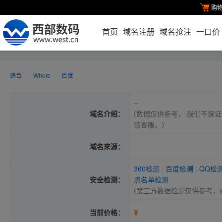
购
首页
域名注册
域名抢注
一口价
综合
Whois
百度
--
域名介绍：
(数据仅供参考， 我们不保证
馈客服。）
域名来源：
360检测
|
百度检测
|
QQ检
安全检测：
黑名单检测
(第三方数据检测仅供参考，
¥
当前价格：