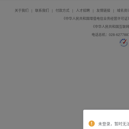
关于我们
|
联系我们
|
付款方式
|
人才招聘
|
友情链接
|
域名资
《中华人民共和国增值电信业务经营许可证》编号：B
《中华人民共和国互联网域
电话总机：028-627788
未登录，暂时无