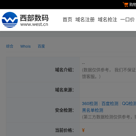
购
首页
域名注册
域名抢注
一口价
综合
Whois
百度
--
域名介绍：
(数据仅供参考， 我们不保证
馈客服。）
域名来源：
360检测
|
百度检测
|
QQ检
安全检测：
黑名单检测
(第三方数据检测仅供参考，
¥
当前价格：