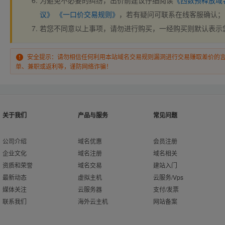
为避免不必要的纠纷，出价前建议仔细阅读
《西数预释放域
议》
《一口价交易规则》
，若有疑问可联系在线客服确认；
若您不同意以上事项，请勿进行购买，一经购买则默认表示
安全提示：请勿相信任何利用本站域名交易规则漏洞进行交易赚取差价的
单、兼职或返利等，谨防网络诈骗！
关于我们
产品与服务
常见问题
公司介绍
域名优惠
会员注册
企业文化
域名注册
域名相关
资质和荣誉
域名交易
建站入门
最新动态
虚拟主机
云服务/Vps
媒体关注
云服务器
支付/发票
联系我们
海外云主机
网站备案