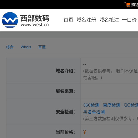
购
首页
域名注册
域名抢注
一口价
综合
Whois
百度
--
域名介绍：
(数据仅供参考， 我们不保证
馈客服。）
域名来源：
360检测
|
百度检测
|
QQ检
安全检测：
黑名单检测
(第三方数据检测仅供参考，
¥
当前价格：