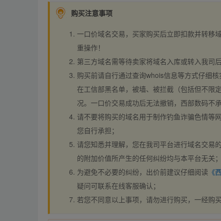
购买注意事项
一口价域名交易，买家购买后立即扣款并转移
重操作！
第三方域名需等待卖家将域名入库或转入我司
购买前请自行通过查询whois信息等方式仔细核
在工信部黑名单，被墙、被拦截（包括但不限定
况。一口价交易成功后无法撤销，西部数码不
请不要将购买的域名用于制作钓鱼诈骗色情等
您自行承担；
请您知悉并理解，您在我司平台进行域名交易的
的附加价值所产生的任何纠纷均与本平台无关
为避免不必要的纠纷，出价前建议仔细阅读
《
疑问可联系在线客服确认；
若您不同意以上事项，请勿进行购买，一经购