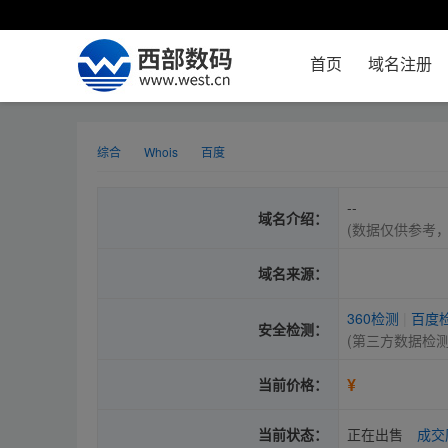
首页
域名注册
综合
Whois
百度
--
域名介绍：
(数据仅供参考
域名来源：
360检测
|
百度
安全检测：
(第三方数据检
¥
当前价格：
当前状态：
正在出售
成交