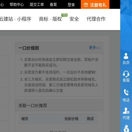
中心
帮助中心
提交工单
备案
注册有礼
登录
云建站
·
小程序
商标
·
版权
安全
代理合作
一口价规则
更多>>
买家出价时系统会立即扣除交易全款，若账户余
会员
额不足不能购买成功。
买卖双方都不支持违约，一旦出价不支持撤销！
非三方域名，买家购买后立即扣款并转移域名，
客服
交易自动完成。第三方域名需等待卖家将域名入
库或转入我司后确认交易
电话
关联一口价推荐
代理
域名
当前价格
购买