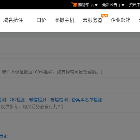
购物车
最新公告
资讯
0
1
域名抢注
一口价
虚拟主机
云服务器
企业邮箱
， 我们不保证数据100%准确。如有异常可反馈客服。）
检测
|
QQ检测
|
微信检测
|
被墙检测
|
备案黑名单检测
测仅供参考，购买前务必自行判断)
历史