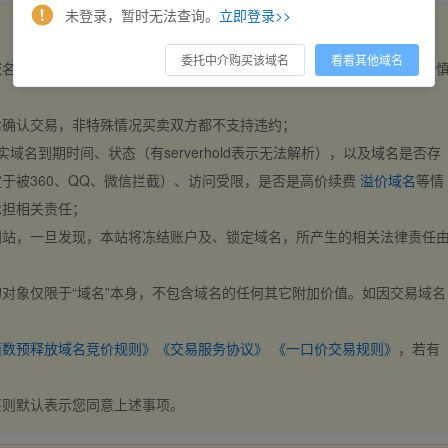
未登录，暂时无法查询。
立即登录>>
委托中介购买该域名
看看其他域名
域名，交易自动完成。买卖双方都不支持违约，一旦出价不支持撤销，请
后确认交易，非特殊情况买卖双方都不支持违约；
实域名到期时间、状态（有serverhold表示无法解析），以及域名是否存
于被360、QQ、微信拦截）、访问受限，是否是高价续费
溢价域名
等情
承担相关责任；
网站，一旦发现，本站将冻结账户及、锁定域名，所产生的相关法律责任
对象仅限于“域名”本身，不包含域名的任何其它附加价值。如因交易域名
；
西数预释放域名竞价规则》
《交易服务协议》
《一口价交易规则》
，若有
买则默认表示您同意上述事项。