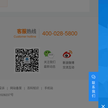
客服
热线
400-028-5800
Customer hotline
关注我们
新浪微博
最新动态
交流互动
联
系
投诉
|
网站备案
|
百科知识
|
手机站
我
028237号
们