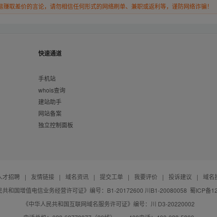
易赚取差价的言论，请勿相信任何形式的网络刷单、兼职或返利等，谨防网络诈骗！
快速通道
手机站
whois查询
建站助手
网站备案
独立控制面板
人才招聘
|
友情链接
|
域名资讯
|
提交工单
|
我要评价
|
投诉建议
|
域名
共和国增值电信业务经营许可证》编号：B1-20172600 川B1-20080058
蜀ICP备12
《中华人民共和国互联网域名服务许可证》编号：川 D3-20220002