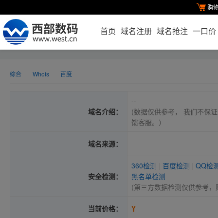
购
首页
域名注册
域名抢注
一口价
综合
Whois
百度
--
域名介绍：
(数据仅供参考， 我们不保证
馈客服。）
域名来源：
360检测
|
百度检测
|
QQ检
安全检测：
黑名单检测
(第三方数据检测仅供参考，
¥
当前价格：