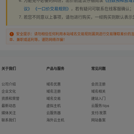
为避免不必要的纠纷，出价前建议仔细阅读
《西数预释放域
议》
《一口价交易规则》
，若有疑问可联系在线客服确认；
若您不同意以上事项，请勿进行购买，一经购买则默认表示
安全提示：请勿相信任何利用本站域名交易规则漏洞进行交易赚取差价的
单、兼职或返利等，谨防网络诈骗！
关于我们
产品与服务
常见问题
公司介绍
域名优惠
会员注册
企业文化
域名注册
域名相关
资质和荣誉
域名交易
建站入门
最新动态
虚拟主机
云服务/Vps
媒体关注
云服务器
支付/发票
联系我们
海外云主机
网站备案