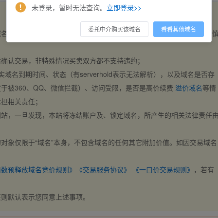
未登录，暂时无法查询。
立即登录>>
委托中介购买该域名
看看其他域名
域名，交易自动完成。买卖双方都不支持违约，一旦出价不支持撤销，请
后确认交易，非特殊情况买卖双方都不支持违约；
实域名到期时间、状态（有serverhold表示无法解析），以及域名是否存
于被360、QQ、微信拦截）、访问受限，是否是高价续费
溢价域名
等情
承担相关责任；
网站，一旦发现，本站将冻结账户及、锁定域名，所产生的相关法律责任
对象仅限于“域名”本身，不包含域名的任何其它附加价值。如因交易域名
；
西数预释放域名竞价规则》
《交易服务协议》
《一口价交易规则》
，若有
买则默认表示您同意上述事项。