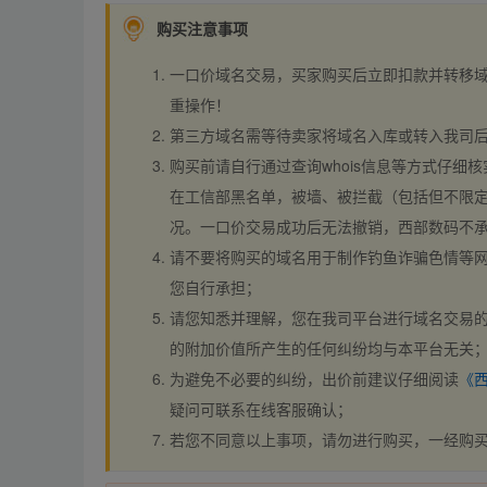
购买注意事项
一口价域名交易，买家购买后立即扣款并转移
重操作！
第三方域名需等待卖家将域名入库或转入我司
购买前请自行通过查询whois信息等方式仔细核
在工信部黑名单，被墙、被拦截（包括但不限定
况。一口价交易成功后无法撤销，西部数码不
请不要将购买的域名用于制作钓鱼诈骗色情等
您自行承担；
请您知悉并理解，您在我司平台进行域名交易的
的附加价值所产生的任何纠纷均与本平台无关
为避免不必要的纠纷，出价前建议仔细阅读
《
疑问可联系在线客服确认；
若您不同意以上事项，请勿进行购买，一经购