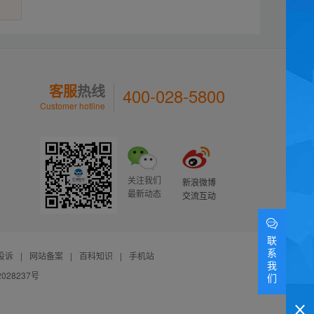
客服
热线
400-028-5800
Customer hotline
关注我们
新浪微博
最新动态
交流互动
联
系
投诉
|
网站备案
|
百科知识
|
手机站
我
028237号
们