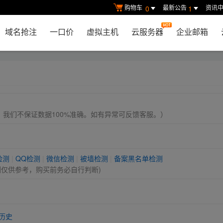
购物车
最新公告
资讯
0
1
域名抢注
一口价
虚拟主机
云服务器
企业邮箱
， 我们不保证数据100%准确。如有异常可反馈客服。）
检测
|
QQ检测
|
微信检测
|
被墙检测
|
备案黑名单检测
测仅供参考，购买前务必自行判断)
历史