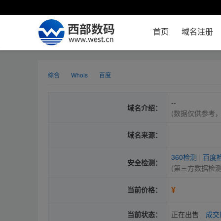
首页
域名注册
综合
Whois
百度
--
域名介绍：
(数据仅供参考
域名来源：
360检测
|
百度
安全检测：
(第三方数据检
¥
当前价格：
当前状态：
正在出售
成交