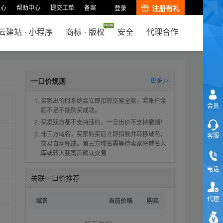
中心
帮助中心
提交工单
备案
注册有礼
登录
云建站
·
小程序
商标
·
版权
安全
代理合作
一口价规则
更多>>
买家出价时系统会立即扣除交易全款，若账户余
会员
额不足不能购买成功。
买卖双方都不支持违约，一旦出价不支持撤销！
非三方域名，买家购买后立即扣款并转移域名，
客服
交易自动完成。第三方域名需等待卖家将域名入
库或转入我司后确认交易
电话
关联一口价推荐
代理
域名
当前价格
购买