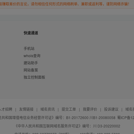
易赚取差价的言论，请勿相信任何形式的网络刷单、兼职或返利等，谨防网络诈骗！
快速通道
手机站
whois查询
建站助手
网站备案
独立控制面板
人才招聘
|
友情链接
|
域名资讯
|
提交工单
|
我要评价
|
投诉建议
|
域名
共和国增值电信业务经营许可证》编号：B1-20172600 川B1-20080058
蜀ICP备12
《中华人民共和国互联网域名服务许可证》编号：川 D3-20220002