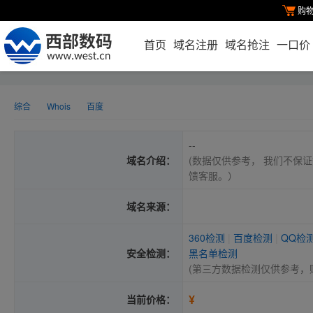
购
首页
域名注册
域名抢注
一口价
综合
Whois
百度
--
域名介绍：
(数据仅供参考， 我们不保证
馈客服。）
域名来源：
360检测
|
百度检测
|
QQ检
安全检测：
黑名单检测
(第三方数据检测仅供参考，
¥
当前价格：