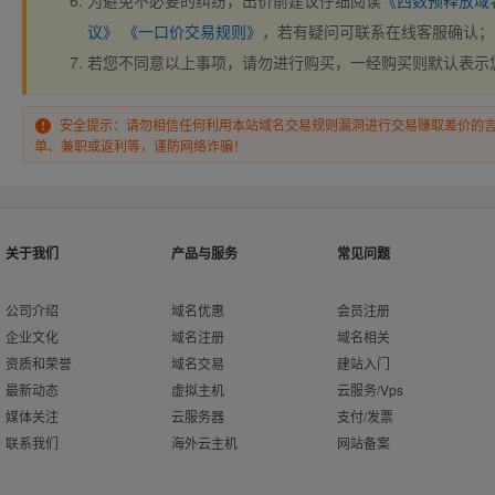
为避免不必要的纠纷，出价前建议仔细阅读
《西数预释放域
议》
《一口价交易规则》
，若有疑问可联系在线客服确认；
若您不同意以上事项，请勿进行购买，一经购买则默认表示
安全提示：请勿相信任何利用本站域名交易规则漏洞进行交易赚取差价的
单、兼职或返利等，谨防网络诈骗！
关于我们
产品与服务
常见问题
公司介绍
域名优惠
会员注册
企业文化
域名注册
域名相关
资质和荣誉
域名交易
建站入门
最新动态
虚拟主机
云服务/Vps
媒体关注
云服务器
支付/发票
联系我们
海外云主机
网站备案