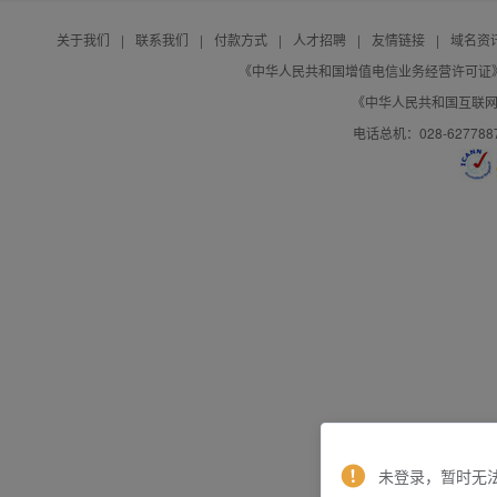
关于我们
|
联系我们
|
付款方式
|
人才招聘
|
友情链接
|
域名资
《中华人民共和国增值电信业务经营许可证》编号：B
《中华人民共和国互联网域
电话总机：028-627788
未登录，暂时无