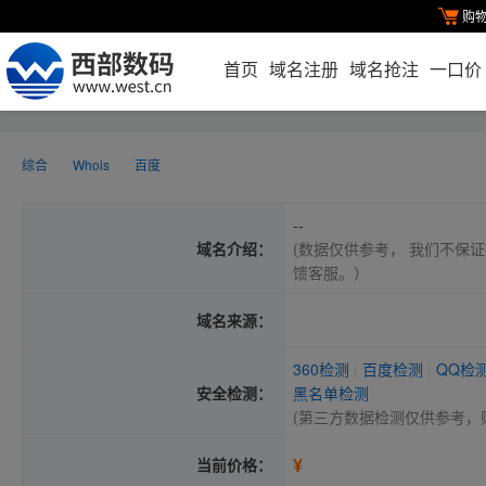
购
首页
域名注册
域名抢注
一口价
综合
Whois
百度
--
域名介绍：
(数据仅供参考， 我们不保证
馈客服。）
域名来源：
360检测
|
百度检测
|
QQ检
安全检测：
黑名单检测
(第三方数据检测仅供参考，
¥
当前价格：