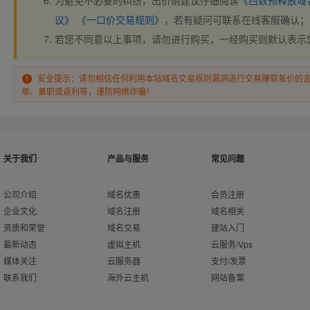
为避免不必要的纠纷，出价前建议仔细阅读
《西数预释放域
议》
《一口价交易规则》
，若有疑问可联系在线客服确认；
若您不同意以上事项，请勿进行购买，一经购买则默认表示
安全提示：请勿相信任何利用本站域名交易规则漏洞进行交易赚取差价的
单、兼职或返利等，谨防网络诈骗！
关于我们
产品与服务
常见问题
公司介绍
域名优惠
会员注册
企业文化
域名注册
域名相关
资质和荣誉
域名交易
建站入门
最新动态
虚拟主机
云服务/Vps
媒体关注
云服务器
支付/发票
联系我们
海外云主机
网站备案