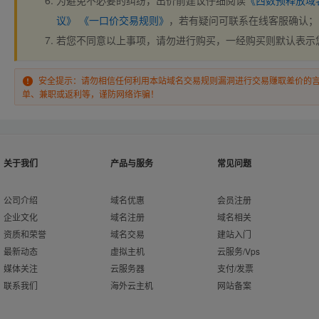
为避免不必要的纠纷，出价前建议仔细阅读
《西数预释放域
议》
《一口价交易规则》
，若有疑问可联系在线客服确认；
若您不同意以上事项，请勿进行购买，一经购买则默认表示
安全提示：请勿相信任何利用本站域名交易规则漏洞进行交易赚取差价的
单、兼职或返利等，谨防网络诈骗！
关于我们
产品与服务
常见问题
公司介绍
域名优惠
会员注册
企业文化
域名注册
域名相关
资质和荣誉
域名交易
建站入门
最新动态
虚拟主机
云服务/Vps
媒体关注
云服务器
支付/发票
联系我们
海外云主机
网站备案