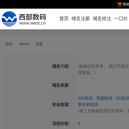
购
首页
域名注册
域名抢注
一口价
综合
Whois
百度
--
域名介绍：
(数据仅供参考， 我们不保证
馈客服。）
域名来源：
360检测
|
百度检测
|
QQ检
安全检测：
黑名单检测
(第三方数据检测仅供参考，
¥
当前价格：