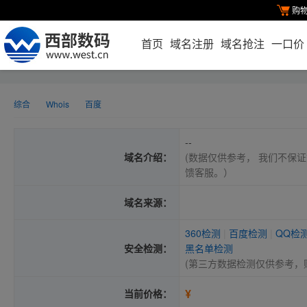
购
首页
域名注册
域名抢注
一口价
综合
Whois
百度
--
域名介绍：
(数据仅供参考， 我们不保证
馈客服。）
域名来源：
360检测
|
百度检测
|
QQ检
安全检测：
黑名单检测
(第三方数据检测仅供参考，
¥
当前价格：