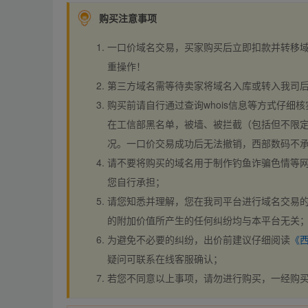
购买注意事项
一口价域名交易，买家购买后立即扣款并转移
重操作！
第三方域名需等待卖家将域名入库或转入我司
购买前请自行通过查询whois信息等方式仔细核
在工信部黑名单，被墙、被拦截（包括但不限定
况。一口价交易成功后无法撤销，西部数码不
请不要将购买的域名用于制作钓鱼诈骗色情等
您自行承担；
请您知悉并理解，您在我司平台进行域名交易的
的附加价值所产生的任何纠纷均与本平台无关
为避免不必要的纠纷，出价前建议仔细阅读
《
疑问可联系在线客服确认；
若您不同意以上事项，请勿进行购买，一经购