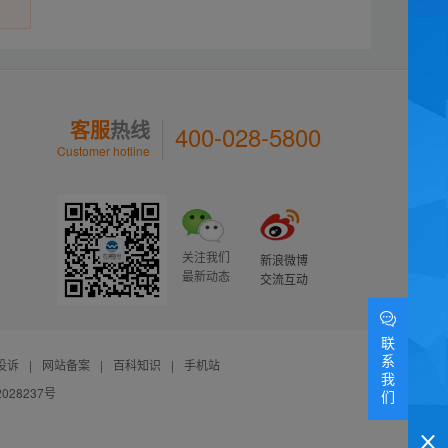
客服
热线
400-028-5800
Customer hotline
关注我们
新浪微博
最新动态
交流互动
联
系
投诉
|
网站备案
|
百科知识
|
手机站
我
028237号
们