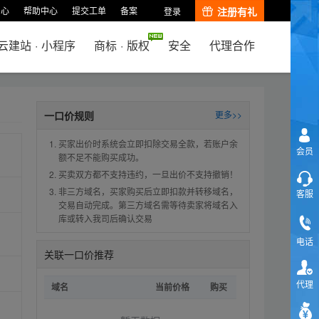
中心
帮助中心
提交工单
备案
注册有礼
登录
云建站
·
小程序
商标
·
版权
安全
代理合作
一口价规则
更多>>
买家出价时系统会立即扣除交易全款，若账户余
会员
额不足不能购买成功。
买卖双方都不支持违约，一旦出价不支持撤销！
非三方域名，买家购买后立即扣款并转移域名，
客服
交易自动完成。第三方域名需等待卖家将域名入
库或转入我司后确认交易
电话
关联一口价推荐
代理
域名
当前价格
购买