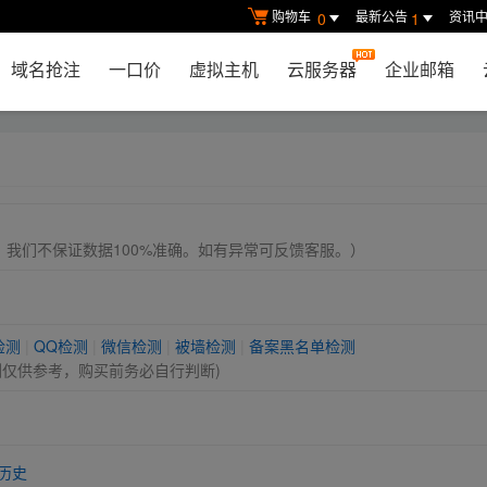
购物车
最新公告
资讯
0
1
域名抢注
一口价
虚拟主机
云服务器
企业邮箱
， 我们不保证数据100%准确。如有异常可反馈客服。）
检测
|
QQ检测
|
微信检测
|
被墙检测
|
备案黑名单检测
测仅供参考，购买前务必自行判断)
历史