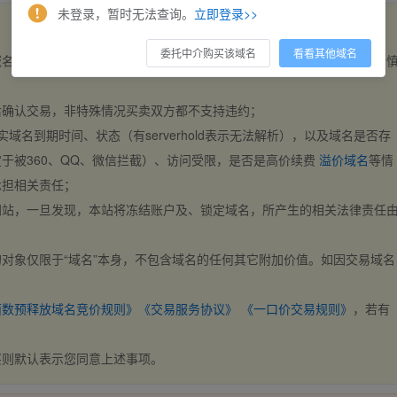
未登录，暂时无法查询。
立即登录>>
委托中介购买该域名
看看其他域名
域名，交易自动完成。买卖双方都不支持违约，一旦出价不支持撤销，请
后确认交易，非特殊情况买卖双方都不支持违约；
实域名到期时间、状态（有serverhold表示无法解析），以及域名是否存
于被360、QQ、微信拦截）、访问受限，是否是高价续费
溢价域名
等情
承担相关责任；
网站，一旦发现，本站将冻结账户及、锁定域名，所产生的相关法律责任
对象仅限于“域名”本身，不包含域名的任何其它附加价值。如因交易域名
；
西数预释放域名竞价规则》
《交易服务协议》
《一口价交易规则》
，若有
买则默认表示您同意上述事项。