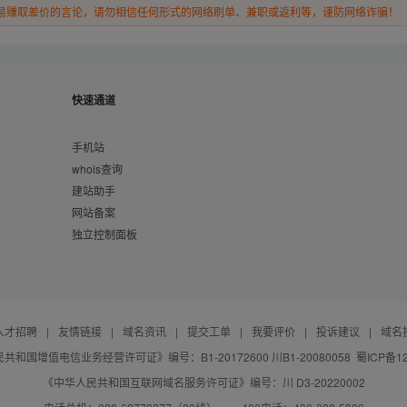
易赚取差价的言论，请勿相信任何形式的网络刷单、兼职或返利等，谨防网络诈骗！
快速通道
手机站
whois查询
建站助手
网站备案
独立控制面板
人才招聘
|
友情链接
|
域名资讯
|
提交工单
|
我要评价
|
投诉建议
|
域名
共和国增值电信业务经营许可证》编号：B1-20172600 川B1-20080058
蜀ICP备12
《中华人民共和国互联网域名服务许可证》编号：川 D3-20220002