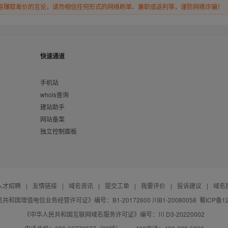
易赚取差价的言论，请勿相信任何形式的网络刷单、兼职或返利等，谨防网络诈骗！
快速通道
手机站
whois查询
建站助手
网站备案
独立控制面板
人才招聘
|
友情链接
|
域名资讯
|
提交工单
|
我要评价
|
投诉建议
|
域名
共和国增值电信业务经营许可证》编号：B1-20172600 川B1-20080058
蜀ICP备12
《中华人民共和国互联网域名服务许可证》编号：川 D3-20220002