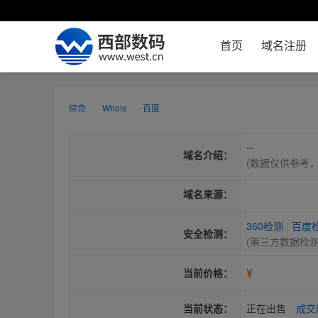
首页
域名注册
综合
Whois
百度
--
域名介绍：
(数据仅供参考
域名来源：
360检测
|
百度
安全检测：
(第三方数据检
¥
当前价格：
当前状态：
正在出售
成交