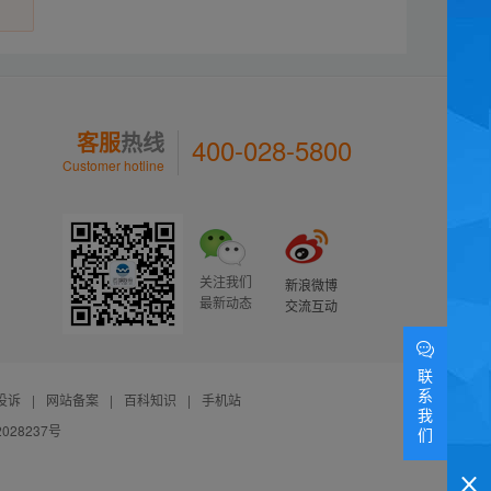
客服
热线
400-028-5800
Customer hotline
关注我们
新浪微博
最新动态
交流互动
联
系
投诉
|
网站备案
|
百科知识
|
手机站
我
028237号
们