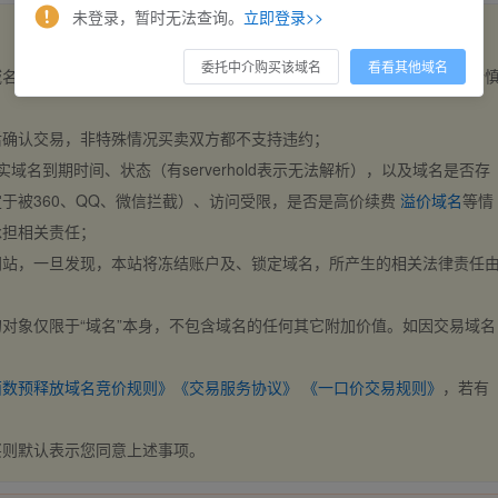
未登录，暂时无法查询。
立即登录>>
委托中介购买该域名
看看其他域名
域名，交易自动完成。买卖双方都不支持违约，一旦出价不支持撤销，请
后确认交易，非特殊情况买卖双方都不支持违约；
实域名到期时间、状态（有serverhold表示无法解析），以及域名是否存
于被360、QQ、微信拦截）、访问受限，是否是高价续费
溢价域名
等情
承担相关责任；
网站，一旦发现，本站将冻结账户及、锁定域名，所产生的相关法律责任
对象仅限于“域名”本身，不包含域名的任何其它附加价值。如因交易域名
；
西数预释放域名竞价规则》
《交易服务协议》
《一口价交易规则》
，若有
买则默认表示您同意上述事项。