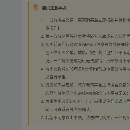
购买注意事项
一口价域名交易，买家购买后立即扣款并转移
重操作！
第三方域名需等待卖家将域名入库或转入我司
购买前请自行通过查询whois信息等方式仔细核
在工信部黑名单，被墙、被拦截（包括但不限定
况。一口价交易成功后无法撤销，西部数码不
请不要将购买的域名用于制作钓鱼诈骗色情等
您自行承担；
请您知悉并理解，您在我司平台进行域名交易的
的附加价值所产生的任何纠纷均与本平台无关
为避免不必要的纠纷，出价前建议仔细阅读
《
疑问可联系在线客服确认；
若您不同意以上事项，请勿进行购买，一经购