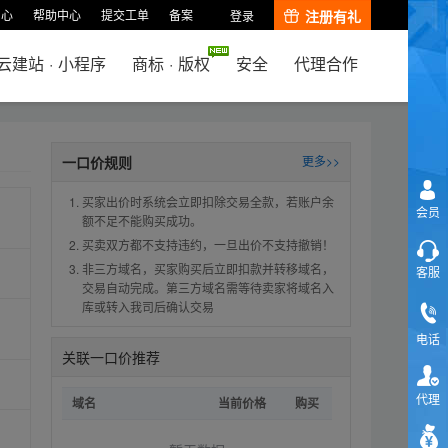
中心
帮助中心
提交工单
备案
注册有礼
登录
云建站
·
小程序
商标
·
版权
安全
代理合作
一口价规则
更多>>
买家出价时系统会立即扣除交易全款，若账户余
会员
额不足不能购买成功。
买卖双方都不支持违约，一旦出价不支持撤销！
非三方域名，买家购买后立即扣款并转移域名，
客服
交易自动完成。第三方域名需等待卖家将域名入
库或转入我司后确认交易
电话
关联一口价推荐
代理
域名
当前价格
购买