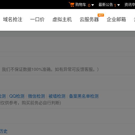
购物车
最新公告
资讯
0
1
域名抢注
一口价
虚拟主机
云服务器
企业邮箱
， 我们不保证数据100%准确。如有异常可反馈客服。）
检测
|
QQ检测
|
微信检测
|
被墙检测
|
备案黑名单检测
测仅供参考，购买前务必自行判断)
历史