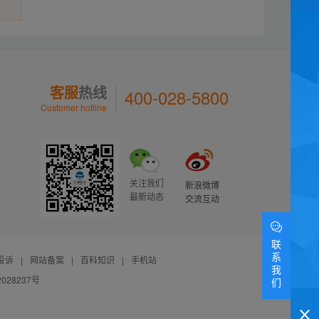
客服
热线
400-028-5800
Customer hotline
关注我们
新浪微博
最新动态
交流互动
联
系
投诉
|
网站备案
|
百科知识
|
手机站
我
028237号
们