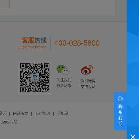
客服
热线
400-028-5800
Customer hotline
关注我们
新浪微博
最新动态
交流互动
联
系
投诉
|
网站备案
|
百科知识
|
手机站
我
028237号
们