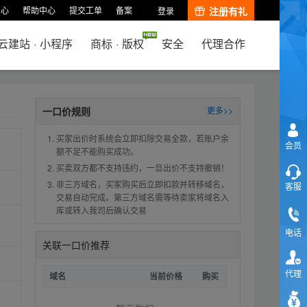
中心
帮助中心
提交工单
备案
注册有礼
登录
云建站
·
小程序
商标
·
版权
安全
代理合作
一口价规则
更多>>
买家出价时系统会立即扣除交易全款，若账户余
会员
额不足不能购买成功。
买卖双方都不支持违约，一旦出价不支持撤销！
非三方域名，买家购买后立即扣款并转移域名，
客服
交易自动完成。第三方域名需等待卖家将域名入
库或转入我司后确认交易
电话
关联一口价推荐
代理
域名
当前价格
购买