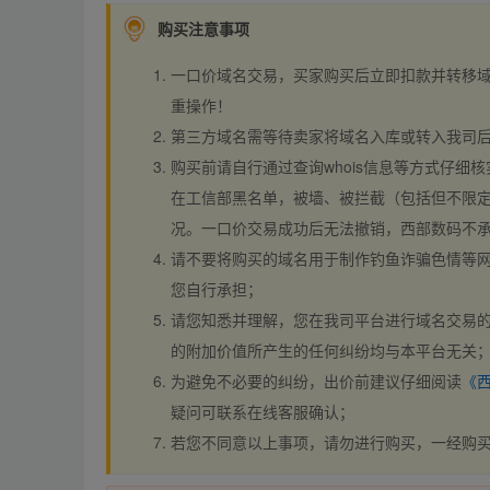
购买注意事项
一口价域名交易，买家购买后立即扣款并转移
重操作！
第三方域名需等待卖家将域名入库或转入我司
购买前请自行通过查询whois信息等方式仔细核
在工信部黑名单，被墙、被拦截（包括但不限定
况。一口价交易成功后无法撤销，西部数码不
请不要将购买的域名用于制作钓鱼诈骗色情等
您自行承担；
请您知悉并理解，您在我司平台进行域名交易的
的附加价值所产生的任何纠纷均与本平台无关
为避免不必要的纠纷，出价前建议仔细阅读
《
疑问可联系在线客服确认；
若您不同意以上事项，请勿进行购买，一经购