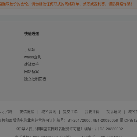
易赚取差价的言论，请勿相信任何形式的网络刷单、兼职或返利等，谨防网络诈骗！
快速通道
手机站
whois查询
建站助手
网站备案
独立控制面板
人才招聘
|
友情链接
|
域名资讯
|
提交工单
|
我要评价
|
投诉建议
|
域名
共和国增值电信业务经营许可证》编号：B1-20172600 川B1-20080058
蜀ICP备12
《中华人民共和国互联网域名服务许可证》编号：川 D3-20220002