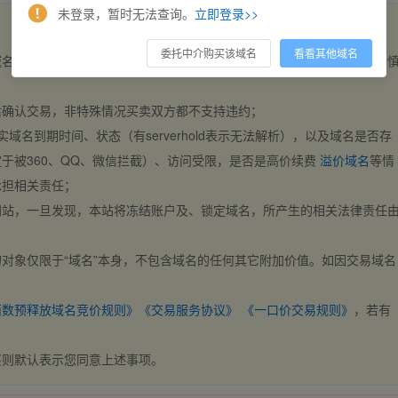
未登录，暂时无法查询。
立即登录>>
委托中介购买该域名
看看其他域名
域名，交易自动完成。买卖双方都不支持违约，一旦出价不支持撤销，请
后确认交易，非特殊情况买卖双方都不支持违约；
实域名到期时间、状态（有serverhold表示无法解析），以及域名是否存
于被360、QQ、微信拦截）、访问受限，是否是高价续费
溢价域名
等情
承担相关责任；
网站，一旦发现，本站将冻结账户及、锁定域名，所产生的相关法律责任
对象仅限于“域名”本身，不包含域名的任何其它附加价值。如因交易域名
；
西数预释放域名竞价规则》
《交易服务协议》
《一口价交易规则》
，若有
买则默认表示您同意上述事项。