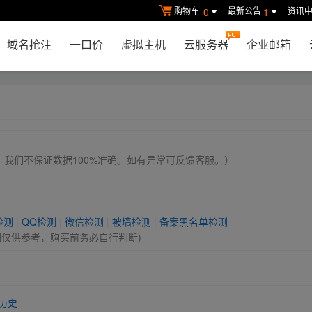
购物车
最新公告
资讯
0
1
域名抢注
一口价
虚拟主机
云服务器
企业邮箱
， 我们不保证数据100%准确。如有异常可反馈客服。）
检测
|
QQ检测
|
微信检测
|
被墙检测
|
备案黑名单检测
测仅供参考，购买前务必自行判断)
历史