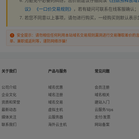
为避免不必要的纠纷，出价前建议仔细阅读
《西数预释放域
议》
《一口价交易规则》
，若有疑问可联系在线客服确认；
若您不同意以上事项，请勿进行购买，一经购买则默认表示
安全提示：请勿相信任何利用本站域名交易规则漏洞进行交易赚取差价的
单、兼职或返利等，谨防网络诈骗！
关于我们
产品与服务
常见问题
公司介绍
域名优惠
会员注册
企业文化
域名注册
域名相关
资质和荣誉
域名交易
建站入门
最新动态
虚拟主机
云服务/Vps
媒体关注
云服务器
支付/发票
联系我们
海外云主机
网站备案