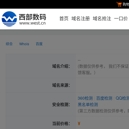
购
首页
域名注册
域名抢注
一口价
综合
Whois
百度
--
域名介绍：
(数据仅供参考， 我们不保证
馈客服。）
域名来源：
360检测
|
百度检测
|
QQ检
安全检测：
黑名单检测
(第三方数据检测仅供参考，
¥
当前价格：