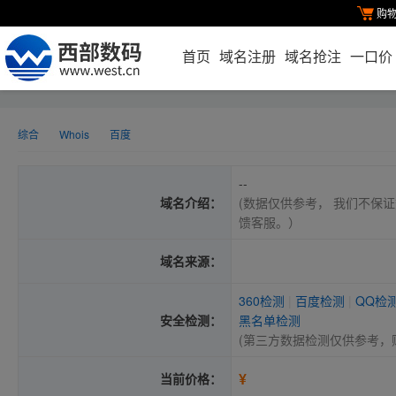
购
首页
域名注册
域名抢注
一口价
综合
Whois
百度
--
域名介绍：
(数据仅供参考， 我们不保证
馈客服。）
域名来源：
360检测
|
百度检测
|
QQ检
安全检测：
黑名单检测
(第三方数据检测仅供参考，
¥
当前价格：