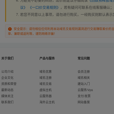
为避免不必要的纠纷，出价前建议仔细阅读
《西数预释放域
议》
《一口价交易规则》
，若有疑问可联系在线客服确认；
若您不同意以上事项，请勿进行购买，一经购买则默认表示
安全提示：请勿相信任何利用本站域名交易规则漏洞进行交易赚取差价的
单、兼职或返利等，谨防网络诈骗！
关于我们
产品与服务
常见问题
公司介绍
域名优惠
会员注册
企业文化
域名注册
域名相关
资质和荣誉
域名交易
建站入门
最新动态
虚拟主机
云服务/Vps
媒体关注
云服务器
支付/发票
联系我们
海外云主机
网站备案