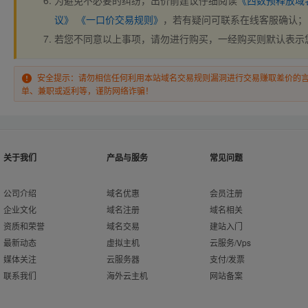
为避免不必要的纠纷，出价前建议仔细阅读
《西数预释放域
议》
《一口价交易规则》
，若有疑问可联系在线客服确认；
若您不同意以上事项，请勿进行购买，一经购买则默认表示
安全提示：请勿相信任何利用本站域名交易规则漏洞进行交易赚取差价的
单、兼职或返利等，谨防网络诈骗！
关于我们
产品与服务
常见问题
公司介绍
域名优惠
会员注册
企业文化
域名注册
域名相关
资质和荣誉
域名交易
建站入门
最新动态
虚拟主机
云服务/Vps
媒体关注
云服务器
支付/发票
联系我们
海外云主机
网站备案