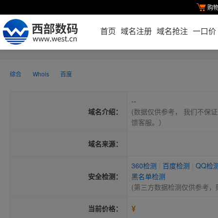
购
首页
域名注册
域名抢注
一口价
综合
Whois
百度
--
域名介绍：
(数据仅供参考， 我们不保证
馈客服。）
域名来源：
360检测
|
百度检测
|
QQ检
安全检测：
黑名单检测
(第三方数据检测仅供参考，
¥
当前价格：