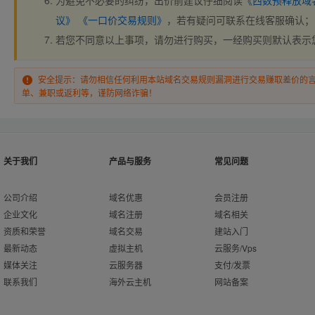
为避免不必要的纠纷，出价前建议仔细阅读
《西数预释放域
议》
《一口价交易规则》
，若有疑问可联系在线客服确认；
若您不同意以上事项，请勿进行购买，一经购买则默认表示
安全提示：请勿相信任何利用本站域名交易规则漏洞进行交易赚取差价的
单、兼职或返利等，谨防网络诈骗！
关于我们
产品与服务
常见问题
公司介绍
域名优惠
会员注册
企业文化
域名注册
域名相关
资质和荣誉
域名交易
建站入门
最新动态
虚拟主机
云服务/Vps
媒体关注
云服务器
支付/发票
联系我们
海外云主机
网站备案