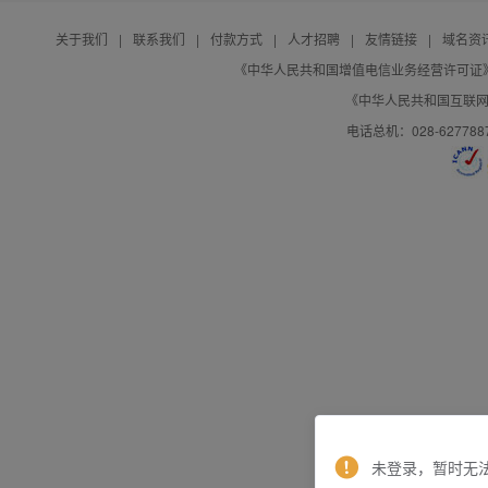
关于我们
|
联系我们
|
付款方式
|
人才招聘
|
友情链接
|
域名资
《中华人民共和国增值电信业务经营许可证》编号：B
《中华人民共和国互联网域
电话总机：028-627788
未登录，暂时无