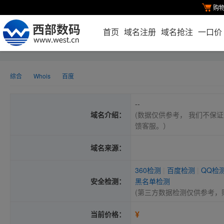
购
首页
域名注册
域名抢注
一口价
综合
Whois
百度
--
域名介绍：
(数据仅供参考， 我们不保证
馈客服。）
域名来源：
360检测
|
百度检测
|
QQ检
安全检测：
黑名单检测
(第三方数据检测仅供参考，
¥
当前价格：