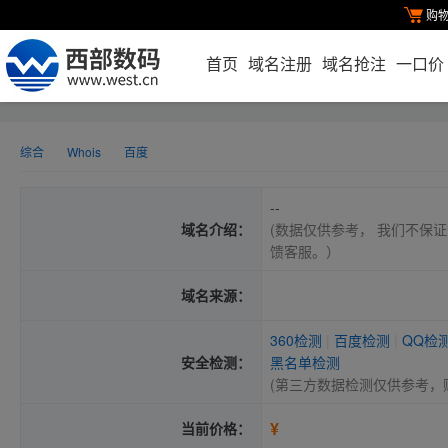
购
首页
域名注册
域名抢注
一口价
综合
Whois
百度
--
域名介绍：
(数据仅供参考， 我们不保证
馈客服。）
域名来源：
360检测
|
百度检测
|
QQ检
安全检测：
黑名单检测
(第三方数据检测仅供参考，
¥
当前价格：