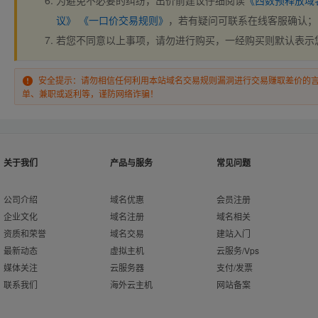
为避免不必要的纠纷，出价前建议仔细阅读
《西数预释放域
议》
《一口价交易规则》
，若有疑问可联系在线客服确认；
若您不同意以上事项，请勿进行购买，一经购买则默认表示
安全提示：请勿相信任何利用本站域名交易规则漏洞进行交易赚取差价的
单、兼职或返利等，谨防网络诈骗！
关于我们
产品与服务
常见问题
公司介绍
域名优惠
会员注册
企业文化
域名注册
域名相关
资质和荣誉
域名交易
建站入门
最新动态
虚拟主机
云服务/Vps
媒体关注
云服务器
支付/发票
联系我们
海外云主机
网站备案