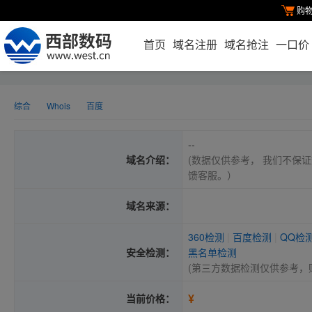
购
首页
域名注册
域名抢注
一口价
综合
Whois
百度
--
域名介绍：
(数据仅供参考， 我们不保证
馈客服。）
域名来源：
360检测
|
百度检测
|
QQ检
安全检测：
黑名单检测
(第三方数据检测仅供参考，
¥
当前价格：