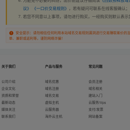
为避免不必要的纠纷，出价前建议仔细阅读
《西数预释放域
议》
《一口价交易规则》
，若有疑问可联系在线客服确认；
若您不同意以上事项，请勿进行购买，一经购买则默认表示
安全提示：请勿相信任何利用本站域名交易规则漏洞进行交易赚取差价的
单、兼职或返利等，谨防网络诈骗！
关于我们
产品与服务
常见问题
公司介绍
域名优惠
会员注册
企业文化
域名注册
域名相关
资质和荣誉
域名交易
建站入门
最新动态
虚拟主机
云服务/Vps
媒体关注
云服务器
支付/发票
联系我们
海外云主机
网站备案