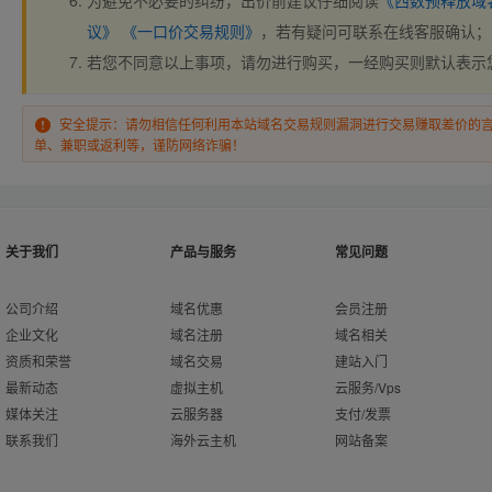
为避免不必要的纠纷，出价前建议仔细阅读
《西数预释放域
议》
《一口价交易规则》
，若有疑问可联系在线客服确认；
若您不同意以上事项，请勿进行购买，一经购买则默认表示
安全提示：请勿相信任何利用本站域名交易规则漏洞进行交易赚取差价的
单、兼职或返利等，谨防网络诈骗！
关于我们
产品与服务
常见问题
公司介绍
域名优惠
会员注册
企业文化
域名注册
域名相关
资质和荣誉
域名交易
建站入门
最新动态
虚拟主机
云服务/Vps
媒体关注
云服务器
支付/发票
联系我们
海外云主机
网站备案