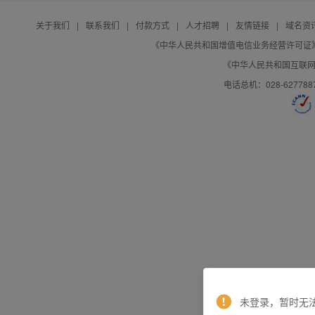
关于我们
|
联系我们
|
付款方式
|
人才招聘
|
友情链接
|
域名资
《中华人民共和国增值电信业务经营许可证》编号：B
《中华人民共和国互联网域
电话总机：028-627788
未登录，暂时无