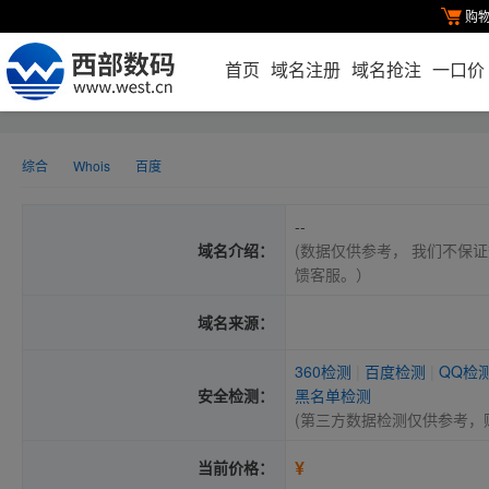
购
首页
域名注册
域名抢注
一口价
综合
Whois
百度
--
域名介绍：
(数据仅供参考， 我们不保证
馈客服。）
域名来源：
360检测
|
百度检测
|
QQ检
安全检测：
黑名单检测
(第三方数据检测仅供参考，
¥
当前价格：