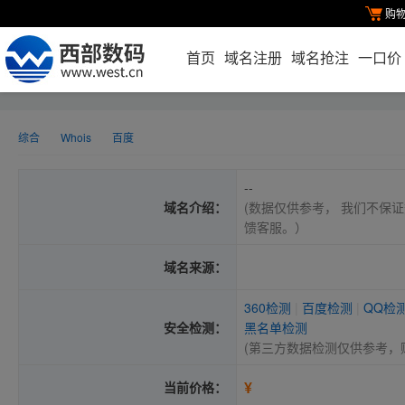
购
首页
域名注册
域名抢注
一口价
综合
Whois
百度
--
域名介绍：
(数据仅供参考， 我们不保证
馈客服。）
域名来源：
360检测
|
百度检测
|
QQ检
安全检测：
黑名单检测
(第三方数据检测仅供参考，
¥
当前价格：