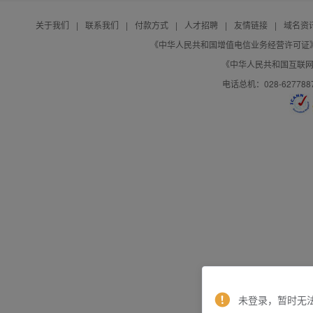
关于我们
|
联系我们
|
付款方式
|
人才招聘
|
友情链接
|
域名资
《中华人民共和国增值电信业务经营许可证》编号：B
《中华人民共和国互联网域
电话总机：028-627788
未登录，暂时无