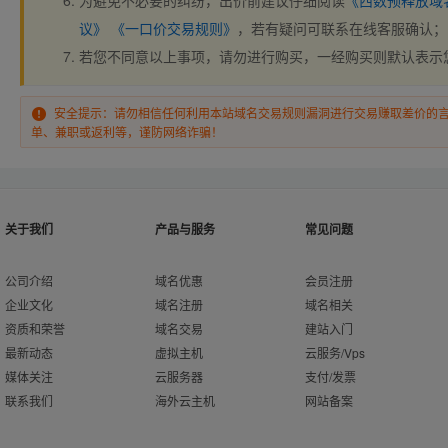
为避免不必要的纠纷，出价前建议仔细阅读
《西数预释放域
议》
《一口价交易规则》
，若有疑问可联系在线客服确认；
若您不同意以上事项，请勿进行购买，一经购买则默认表示
安全提示：请勿相信任何利用本站域名交易规则漏洞进行交易赚取差价的
单、兼职或返利等，谨防网络诈骗！
关于我们
产品与服务
常见问题
公司介绍
域名优惠
会员注册
企业文化
域名注册
域名相关
资质和荣誉
域名交易
建站入门
最新动态
虚拟主机
云服务/Vps
媒体关注
云服务器
支付/发票
联系我们
海外云主机
网站备案