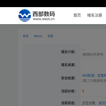
首页
域名注册
综合
Whois
百度
--
域名介绍：
(数据仅供参考
域名来源：
360检测
|
百度
安全检测：
(第三方数据检
¥
当前价格：
当前状态：
正在出售
成交