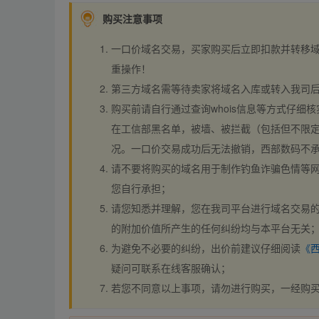
购买注意事项
一口价域名交易，买家购买后立即扣款并转移
重操作！
第三方域名需等待卖家将域名入库或转入我司
购买前请自行通过查询whois信息等方式仔细核
在工信部黑名单，被墙、被拦截（包括但不限定
况。一口价交易成功后无法撤销，西部数码不
请不要将购买的域名用于制作钓鱼诈骗色情等
您自行承担；
请您知悉并理解，您在我司平台进行域名交易的
的附加价值所产生的任何纠纷均与本平台无关
为避免不必要的纠纷，出价前建议仔细阅读
《
疑问可联系在线客服确认；
若您不同意以上事项，请勿进行购买，一经购