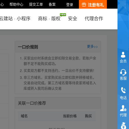
中心
帮助中心
提交工单
备案
注册有礼
登录
云建站
·
小程序
商标
·
版权
安全
代理合作
一口价规则
更多>>
买家出价时系统会立即扣除交易全款，若账户余
会员
额不足不能购买成功。
买卖双方都不支持违约，一旦出价不支持撤销！
非三方域名，买家购买后立即扣款并转移域名，
客服
交易自动完成。第三方域名需等待卖家将域名入
库或转入我司后确认交易
电话
关联一口价推荐
代理
域名
当前价格
购买