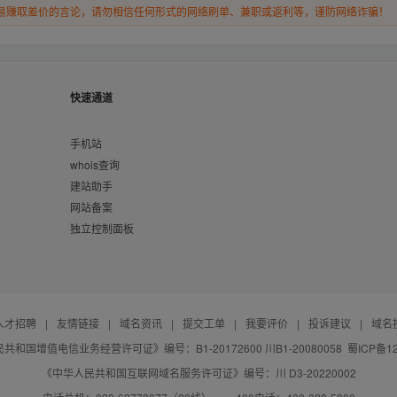
易赚取差价的言论，请勿相信任何形式的网络刷单、兼职或返利等，谨防网络诈骗！
快速通道
手机站
whois查询
建站助手
网站备案
独立控制面板
人才招聘
|
友情链接
|
域名资讯
|
提交工单
|
我要评价
|
投诉建议
|
域名
共和国增值电信业务经营许可证》编号：B1-20172600 川B1-20080058
蜀ICP备12
《中华人民共和国互联网域名服务许可证》编号：川 D3-20220002