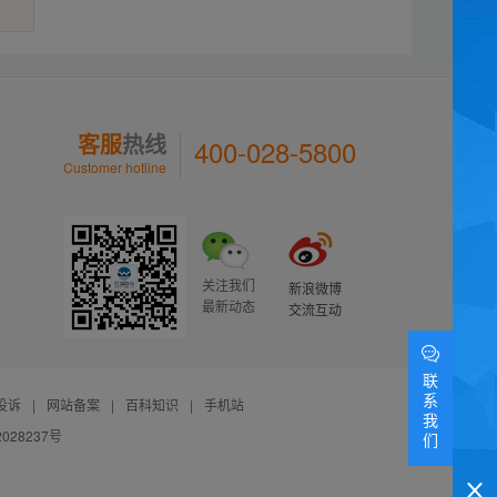
客服
热线
400-028-5800
Customer hotline
关注我们
新浪微博
最新动态
交流互动
联
系
投诉
|
网站备案
|
百科知识
|
手机站
我
028237号
们