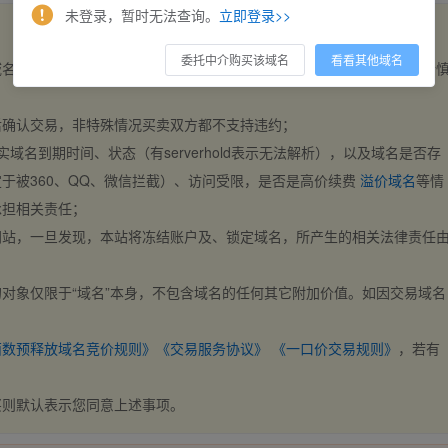
未登录，暂时无法查询。
立即登录>>
委托中介购买该域名
看看其他域名
域名，交易自动完成。买卖双方都不支持违约，一旦出价不支持撤销，请
后确认交易，非特殊情况买卖双方都不支持违约；
实域名到期时间、状态（有serverhold表示无法解析），以及域名是否存
于被360、QQ、微信拦截）、访问受限，是否是高价续费
溢价域名
等情
承担相关责任；
网站，一旦发现，本站将冻结账户及、锁定域名，所产生的相关法律责任
对象仅限于“域名”本身，不包含域名的任何其它附加价值。如因交易域名
；
西数预释放域名竞价规则》
《交易服务协议》
《一口价交易规则》
，若有
买则默认表示您同意上述事项。