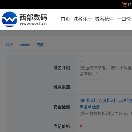
购
首页
域名注册
域名抢注
一口价
综合
Whois
百度
--
域名介绍：
(数据仅供参考， 我们不保证
馈客服。）
域名来源：
360检测
|
百度检测
|
QQ检
安全检测：
黑名单检测
(第三方数据检测仅供参考，
¥
当前价格：