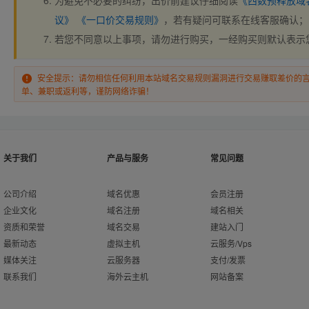
为避免不必要的纠纷，出价前建议仔细阅读
《西数预释放域
议》
《一口价交易规则》
，若有疑问可联系在线客服确认；
若您不同意以上事项，请勿进行购买，一经购买则默认表示
安全提示：请勿相信任何利用本站域名交易规则漏洞进行交易赚取差价的
单、兼职或返利等，谨防网络诈骗！
关于我们
产品与服务
常见问题
公司介绍
域名优惠
会员注册
企业文化
域名注册
域名相关
资质和荣誉
域名交易
建站入门
最新动态
虚拟主机
云服务/Vps
媒体关注
云服务器
支付/发票
联系我们
海外云主机
网站备案