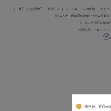
关于我们
|
联系我们
|
付款方式
|
人才招聘
|
友情链接
|
域名资
《中华人民共和国增值电信业务经营许可证》编号：B
《中华人民共和国互联网域
电话总机：028-627788
未登录，暂时无