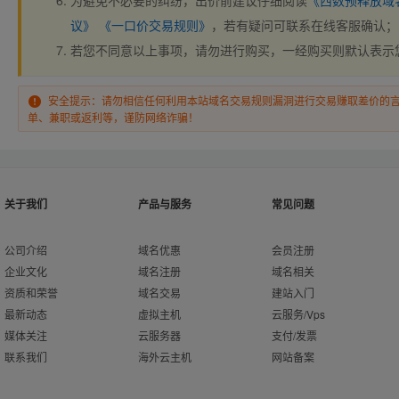
为避免不必要的纠纷，出价前建议仔细阅读
《西数预释放域
议》
《一口价交易规则》
，若有疑问可联系在线客服确认；
若您不同意以上事项，请勿进行购买，一经购买则默认表示
安全提示：请勿相信任何利用本站域名交易规则漏洞进行交易赚取差价的
单、兼职或返利等，谨防网络诈骗！
关于我们
产品与服务
常见问题
公司介绍
域名优惠
会员注册
企业文化
域名注册
域名相关
资质和荣誉
域名交易
建站入门
最新动态
虚拟主机
云服务/Vps
媒体关注
云服务器
支付/发票
联系我们
海外云主机
网站备案