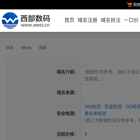
购
首页
域名注册
域名抢注
一口价
综合
Whois
百度
--
域名介绍：
(数据仅供参考， 我们不保证
馈客服。）
域名来源：
360检测
|
百度检测
|
QQ检
安全检测：
黑名单检测
(第三方数据检测仅供参考，
¥
当前价格：